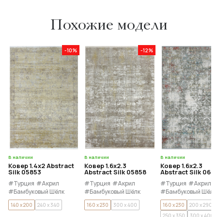
Похожие модели
-10%
-12%
В наличии
В наличии
В наличии
Ковер 1.4x2 Abstract
Ковер 1.6x2.3
Ковер 1.6x2.3
Silk 05853
Abstract Silk 05858
Abstract Silk 066
#Турция
#Акрил
#Турция
#Акрил
#Турция
#Акрил
#Бамбуковый Шёлк
#Бамбуковый Шёлк
#Бамбуковый Шёлк
140 x 200
240 x 340
160 x 230
300 x 400
160 x 230
200 x 290
250 x 350
300 x 400