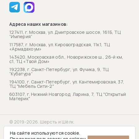
Адреса наших магазинов:
127411, г. Москва, ул. Дмитровское шоссе, 161Б, ТЦ
“Империя”
117587, г. Москва, ул. Кировоградская, 11к1, ТЦ
«Армадахоум»
143420, Московская обл., Новорижское ш., 26-й км,
с1, ТЦ «Твой Дом»
192238, г. Санкт-Петербург, ул. Фучика, 9, ТЦ
“Кубатура”
194100, г. Санкт-Петербург, ул. Кантемировская, 37,
ТЦ "Мебель Сити-2"
603107, г. Нижний Новгород, Ларина, 7, ТЦ "Открытый
Материк"
© 2019-2026. Шерсть и Шёлк.
Политика конфиденциальности
На сайте используются cookie.
Продолжая пользоваться сайтом,