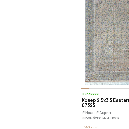
В наличии
Ковер 2.5x3.5 Eastern
07325
#Иран
#Акрил
#Бамбуковый Шёлк
250 x 350