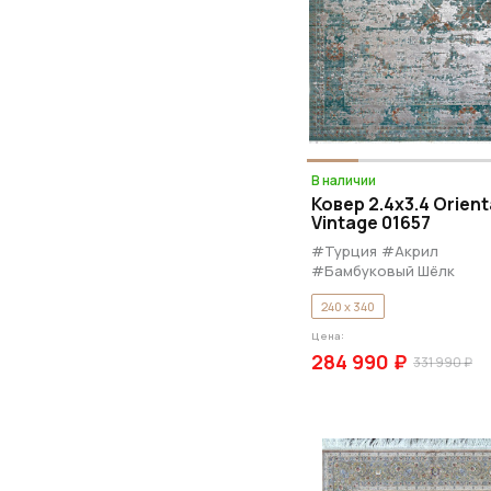
В наличии
Ковер 2.4x3.4 Orient
Vintage 01657
#Турция
#Акрил
#Бамбуковый Шёлк
240 x 340
Цена:
284 990 ₽
331 990 ₽