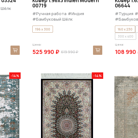
h 03324
Ковер 1.96x3 Indien Modern
Ковер 1.6
00719
06644
 Шёлк
#Ручная работа
#Индия
#Турция
#
#Бамбуковый Шёлк
#Бамбуков
196 x 300
160 x 230
300 x 400
Цена:
Цена:
525 990 ₽
108 990
619 990 ₽
-14%
-14%