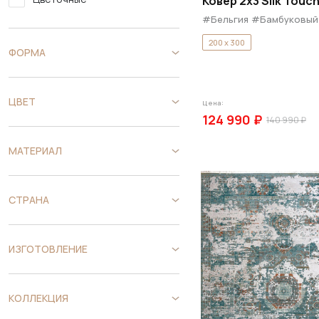
Ковер 2x3 Silk Touc
300х500 см
#Бельгия
#Бамбуковый
28
Этнические
200 x 300
ФОРМА
ЦВЕТ
Цена:
124 990 ₽
140 990 ₽
МАТЕРИАЛ
СТРАНА
ИЗГОТОВЛЕНИЕ
КОЛЛЕКЦИЯ