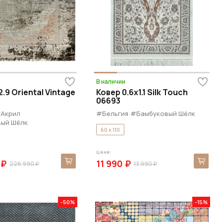
В наличии
.9 Oriental Vintage
Ковер 0.6x1.1 Silk Touch
06693
Акрил
#Бельгия
#Бамбуковый Шёлк
ый Шёлк
60 x 110
Цена:
 ₽
11 990 ₽
228 990 ₽
13 990 ₽
-50%
-15%