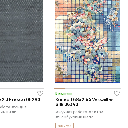
В наличии
x2.3 Fresco 06290
Ковер 1.68x2.44 Versailles
Silk 06340
абота
#Индия
#Ручная работа
#Китай
ый Шёлк
#Бамбуковый Шёлк
168 x 244