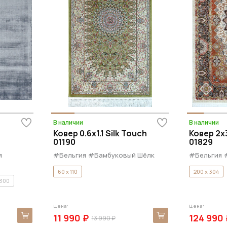
В наличии
В наличии
Ковер 0.6x1.1 Silk Touch
Ковер 2x3
01190
01829
я
#Бельгия
#Бамбуковый Шёлк
#Бельгия
60 x 110
200 x 304
 300
Цена:
Цена:
11 990 ₽
124 990 
13 990 ₽