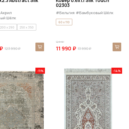
x2.3 Abstract Silk
Ковер 0.6x1.1 Silk Touch
02303
Акрил
#Бельгия
#Бамбуковый Шёлк
ый Шёлк
60 x 110
200 x 290
250 x 350
Цена:
 ₽
11 990 ₽
123 990 ₽
13 990 ₽
-11%
-14%