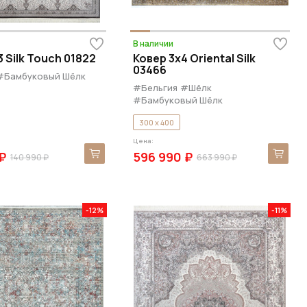
В наличии
 Silk Touch 01822
Ковер 3x4 Oriental Silk
03466
#Бамбуковый Шёлк
#Бельгия
#Шёлк
#Бамбуковый Шёлк
300 x 400
Цена:
₽
596 990 ₽
140 990 ₽
663 990 ₽
-12%
-11%