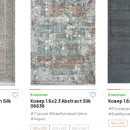
В наличии
В наличии
 Silk
Ковер 1.6x2.3 Abstract Silk
Ковер 1.6
06636
#Ручная р
#Турция
#Бамбуковый Шёлк
#Бамбуков
#Акрил
160 x 230
160 x 230
200 x 290
250 x 350