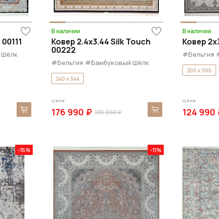
В наличии
В наличии
 00111
Ковер 2.4x3.44 Silk Touch
Ковер 2x3
00222
 Шёлк
#Бельгия
#Бельгия
#Бамбуковый Шёлк
200 x 300
240 x 344
Цена:
Цена:
176 990 ₽
124 990 
195 990 ₽
-15%
-11%