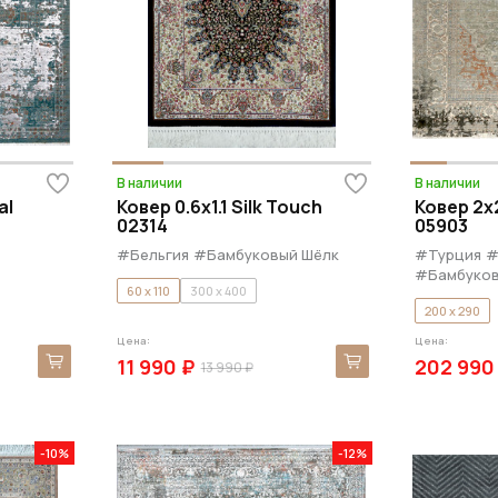
В наличии
В наличии
al
Ковер 0.6x1.1 Silk Touch
Ковер 2x2
02314
05903
#Бельгия
#Бамбуковый Шёлк
#Турция
#
#Бамбуков
60 x 110
300 x 400
200 x 290
Цена:
Цена:
11 990 ₽
202 990
13 990 ₽
-10%
-12%