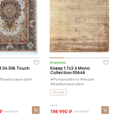
В наличии
.04 Silk Touch
Ковер 1.7x2.4 Mono
Collection 05646
#Бамбуковый Шёлк
#Ручная работа
#Индия
#Бамбуковый Шёлк
170 x 240
Цена:
₽
198 990 ₽
140 990 ₽
234 990 ₽