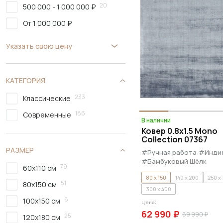
20
500 000 - 1 000 000 ₽
От 1 000 000 ₽
Указать свою цену
КАТЕГОРИЯ
233
Классические
186
Современные
В наличии
Ковер 0.8x1.5 Mono
Collection 07367
РАЗМЕР
#Ручная работа
#Инди
#Бамбуковый Шёлк
79
60х110 см
80 x 150
140 x 200
250 x
51
80х150 см
300 x 400
6
100х150 см
Цена:
62 990 ₽
69 990 ₽
25
120х180 см