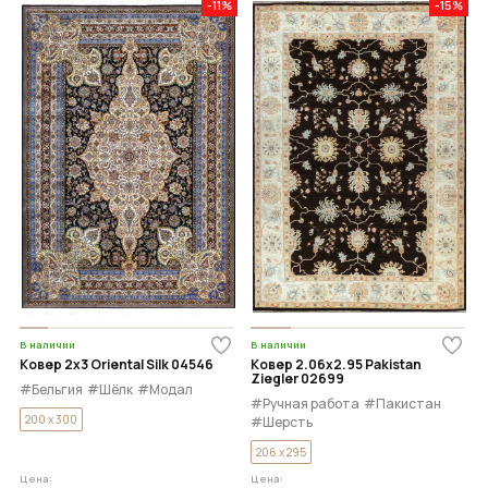
-11%
-15%
В наличии
В наличии
Ковер 2x3 Oriental Silk 04546
Ковер 2.06x2.95 Pakistan
Ziegler 02699
#Бельгия
#Шёлк
#Модал
#Ручная работа
#Пакистан
200 x 300
#Шерсть
206 x 295
Цена:
Цена: