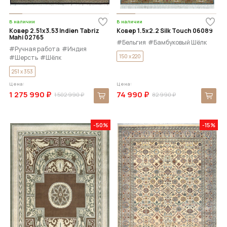
В наличии
В наличии
Ковер 2.51x3.53 Indien Tabriz
Ковер 1.5x2.2 Silk Touch 06089
Mahi 02765
#Бельгия
#Бамбуковый Шёлк
#Ручная работа
#Индия
150 x 220
#Шерсть
#Шёлк
251 x 353
Цена:
Цена:
1 275 990 ₽
74 990 ₽
1 502 990 ₽
82 990 ₽
-50%
-15%