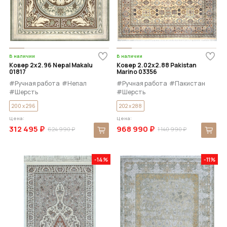
В наличии
В наличии
Ковер 2x2.96 Nepal Makalu
Ковер 2.02x2.88 Pakistan
01817
Marino 03356
#Ручная работа
#Непал
#Ручная работа
#Пакистан
#Шерсть
#Шерсть
200 x 296
202 x 288
Цена:
Цена:
312 495 ₽
968 990 ₽
624 990 ₽
1 140 990 ₽
-14%
-11%