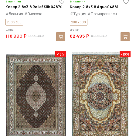
В наличии
В наличии
Ковер 2.8x3.8 Relief Silk 04870
Ковер 2.8x3.8 Aqua 04881
#Бельгия
#Вискоза
#Турция
#Полипропилен
280 x 380
280 x 380
Цена:
Цена:
118 990 ₽
82 495 ₽
134 990 ₽
164 990 ₽
-15%
-10%