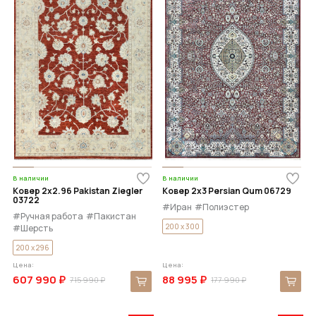
В наличии
В наличии
Ковер 2x2.96 Pakistan Ziegler
Ковер 2x3 Persian Qum 06729
03722
#Иран
#Полиэстер
#Ручная работа
#Пакистан
200 x 300
#Шерсть
200 x 296
Цена:
Цена:
607 990 ₽
88 995 ₽
715 990 ₽
177 990 ₽