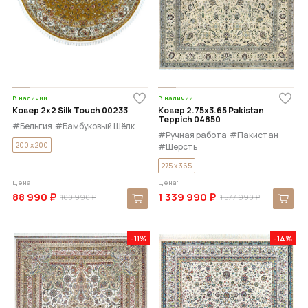
В наличии
В наличии
Ковер 2x2 Silk Touch 00233
Ковер 2.75x3.65 Pakistan
Teppich 04850
#Бельгия
#Бамбуковый Шёлк
#Ручная работа
#Пакистан
200 x 200
#Шерсть
275 x 365
Цена:
Цена:
88 990 ₽
1 339 990 ₽
100 990 ₽
1 577 990 ₽
-11%
-14%