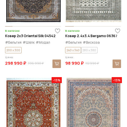
В наличии
В наличии
Ковер 2x3 Oriental Silk 04542
Ковер 2.4x3.4 Bergamo 06367
#Бельгия
#Шёлк
#Модал
#Бельгия
#Вискоза
200 x 300
240 x 340
280 x 380
Цена:
Цена:
298 990 ₽
98 990 ₽
336 990 ₽
112 990 ₽
-13%
-13%