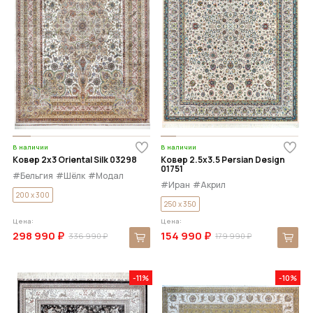
В наличии
В наличии
Ковер 2x3 Oriental Silk 03298
Ковер 2.5x3.5 Persian Design
01751
#Бельгия
#Шёлк
#Модал
#Иран
#Акрил
200 x 300
250 x 350
Цена:
Цена:
298 990 ₽
154 990 ₽
336 990 ₽
179 990 ₽
-11%
-10%