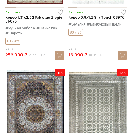
В наличии
В наличии
Ковер 1.31x2.02 Pakistan Ziegler
Ковер 0.8x1.2 Silk Touch 03970
06875
#Бельгия
#Бамбуковый Шёлк
#Ручная работа
#Пакистан
80 x 120
#Шерсть
131 x 202
Цена:
Цена:
252 990 ₽
16 990 ₽
284 990 ₽
18 990 ₽
-11%
-12%