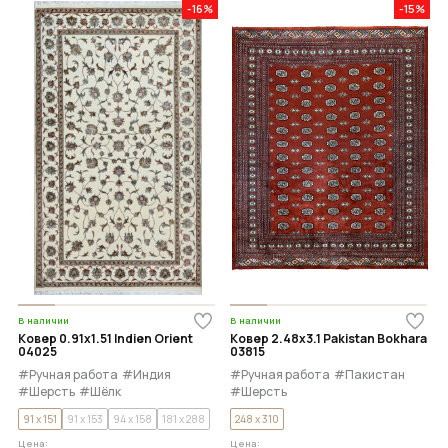
-16%
-15%
В наличии
В наличии
Ковер 0.91x1.51 Indien Orient
Ковер 2.48x3.1 Pakistan Bokhara
04025
03815
#Ручная работа
#Индия
#Ручная работа
#Пакистан
#Шерсть
#Шёлк
#Шерсть
91 x 151
91 x 153
94 x 158
181 x 288
248 x 310
Цена:
Цена: