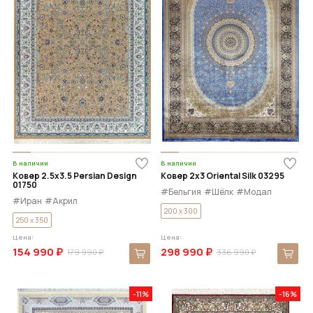
В наличии
В наличии
Ковер 2.5x3.5 Persian Design
Ковер 2x3 Oriental Silk 03295
01750
#Бельгия
#Шёлк
#Модал
#Иран
#Акрил
200 x 300
250 x 350
Цена:
Цена:
154 990 ₽
298 990 ₽
179 990 ₽
336 990 ₽
-11%
-16%