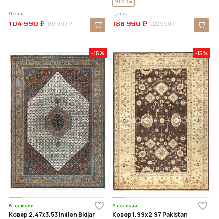
91 x 154
Цена:
Цена:
104 990 ₽
188 990 ₽
119 990 ₽
222 990 ₽
-15%
-15%
В наличии
В наличии
Ковер 2.47x3.53 Indien Bidjar
Ковер 1.99x2.97 Pakistan