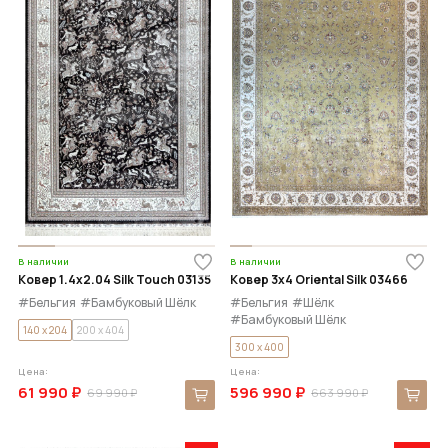
В наличии
В наличии
Ковер 1.4x2.04 Silk Touch 03135
Ковер 3x4 Oriental Silk 03466
#Бельгия
#Бамбуковый Шёлк
#Бельгия
#Шёлк
#Бамбуковый Шёлк
140 x 204
200 x 404
300 x 400
Цена:
Цена:
61 990 ₽
596 990 ₽
69 990 ₽
663 990 ₽