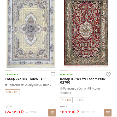
В наличии
В наличии
Ковер 2x3 Silk Touch 04569
Ковер 0.79x1.29 Kashmir Silk
02780
#Бельгия
#Бамбуковый Шёлк
#Ручная работа
#Индия
200 x 300
#Шёлк
79 x 129
81 x 129
Цена:
Цена:
124 990 ₽
168 990 ₽
140 990 ₽
200 990 ₽