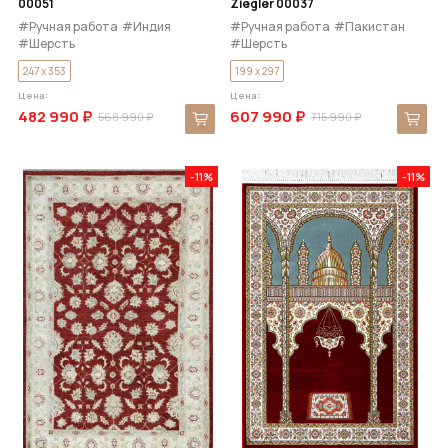
00051
Ziegler 00037
#Ручная работа
#Индия
#Ручная работа
#Пакистан
#Шерсть
#Шерсть
247 x 353
199 x 297
Цена:
Цена:
482 990 ₽
607 990 ₽
568 990 ₽
715 990 ₽
-11%
-11%