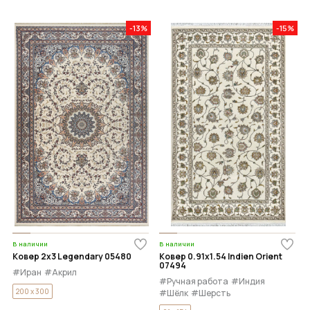
-13%
-15%
В наличии
В наличии
Ковер 2x3 Legendary 05480
Ковер 0.91x1.54 Indien Orient
07494
#Иран
#Акрил
#Ручная работа
#Индия
200 x 300
#Шёлк
#Шерсть