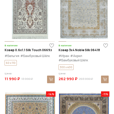
В наличии
В наличии
Ковер 0.6x1.1 Silk Touch 06693
Ковер 3x4 Noble Silk 06418
#Бельгия
#Бамбуковый Шёлк
#Иран
#Акрил
#Бамбуковый Шёлк
60 x 110
300 x 400
Цена:
Цена:
11 990 ₽
262 990 ₽
13 990 ₽
293 990 ₽
-14%
-11%