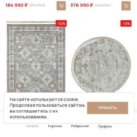
184 990 ₽
376 990 ₽
218 990 ₽
444 990 ₽
-12%
-13%
На сайте используются cookie.
Продолжая пользоваться сайтом,
ПРИНЯТЬ
вы соглашаетесь с их
использованием.
В наличии
В наличии
Ковер 2.4x3.4 Bergamo 06182
Ковер 1.5x1.5 Malavan 06230
Каталог
Корзина
Избранное
Профиль
#Бельгия
#Вискоза
#Иран
#Полиэстер