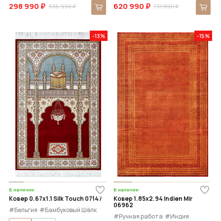
298 990 ₽
620 990 ₽
336 990 ₽
731 990 ₽
-13%
-15%
В наличии
В наличии
Ковер 0.67x1.1 Silk Touch 07147
Ковер 1.85x2.94 Indien Mir
06962
#Бельгия
#Бамбуковый Шёлк
#Ручная работа
#Индия