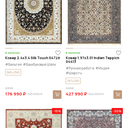
В наличии
В наличии
Ковер 2.4x3.4 Silk Touch 04728
Ковер 1.97x3.01 Indien Teppich
04413
#Бельгия
#Бамбуковый Шёлк
#Ручная работа
#Индия
240 x 340
#Шерсть
197 x 301
Цена:
Цена:
176 990 ₽
427 990 ₽
195 990 ₽
504 990 ₽
-15%
-50%