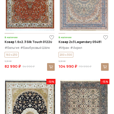
В наличии
В наличии
Ковер 1.6x2.3 Silk Touch 01220
Ковер 2x3 Legendary 05481
#Бельгия
#Бамбуковый Шёлк
#Иран
#Акрил
160 x 230
200 x 300
Цена:
Цена:
82 990 ₽
104 990 ₽
94 990 ₽
119 990 ₽
-10%
-15%