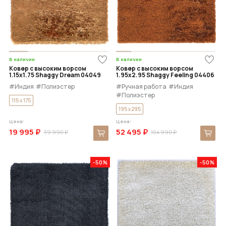
В наличии
В наличии
Ковер с высоким ворсом
Ковер с высоким ворсом
1.15x1.75 Shaggy Dream 04049
1.95x2.95 Shaggy Feeling 04406
#Индия
#Полиэстер
#Ручная работа
#Индия
#Полиэстер
115 x 175
195 x 295
Цена:
Цена:
19 995 ₽
52 495 ₽
39 990 ₽
104 990 ₽
-50%
-50%