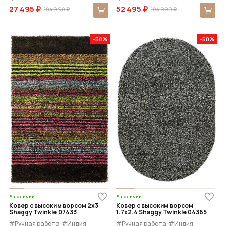
27 495 ₽
52 495 ₽
104 990 ₽
104 990 ₽
-50%
-50%
В наличии
В наличии
Ковер с высоким ворсом 2x3
Ковер с высоким ворсом
Shaggy Twinkle 07433
1.7x2.4 Shaggy Twinkle 04365
#Ручная работа
#Индия
#Ручная работа
#Индия