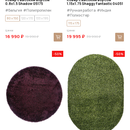
0.8x1.5 Shadow 05175
1.15x1.75 Shaggy Fantastic 04051
#Бельгия
#Полипропилен
#Ручная работа
#Индия
#Полиэстер
80 x 150
120 x 170
133 x 195
115 x 175
Цена:
Цена:
16 990 ₽
19 995 ₽
19 990 ₽
39 990 ₽
-50%
-50%