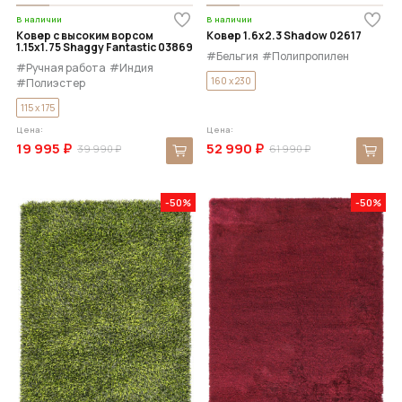
В наличии
В наличии
Ковер с высоким ворсом
Ковер 1.6x2.3 Shadow 02617
1.15x1.75 Shaggy Fantastic 03869
#Бельгия
#Полипропилен
#Ручная работа
#Индия
160 x 230
#Полиэстер
115 x 175
Цена:
Цена:
19 995 ₽
52 990 ₽
39 990 ₽
61 990 ₽
-50%
-50%