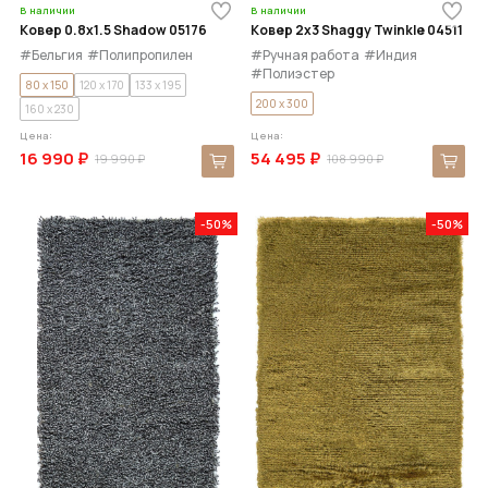
В наличии
В наличии
Ковер 0.8x1.5 Shadow 05176
Ковер 2x3 Shaggy Twinkle 04511
#Бельгия
#Полипропилен
#Ручная работа
#Индия
#Полиэстер
80 x 150
120 x 170
133 x 195
200 x 300
160 x 230
Цена:
Цена:
16 990 ₽
54 495 ₽
19 990 ₽
108 990 ₽
-50%
-50%