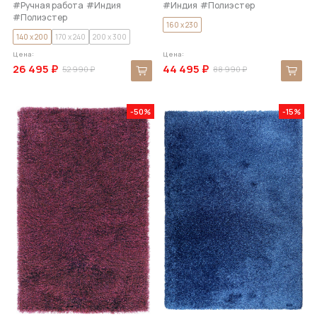
#Ручная работа
#Индия
#Индия
#Полиэстер
#Полиэстер
160 x 230
140 x 200
170 x 240
200 x 300
Цена:
Цена:
26 495 ₽
44 495 ₽
52 990 ₽
88 990 ₽
-50%
-15%