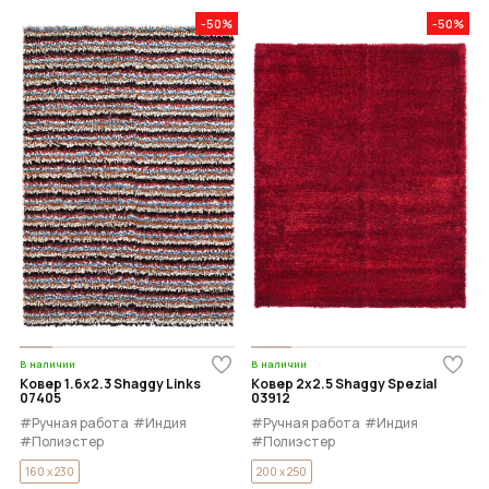
-50%
-50%
В наличии
В наличии
Ковер 1.6x2.3 Shaggy Links
Ковер 2x2.5 Shaggy Spezial
07405
03912
#Ручная работа
#Индия
#Ручная работа
#Индия
#Полиэстер
#Полиэстер
160 x 230
200 x 250