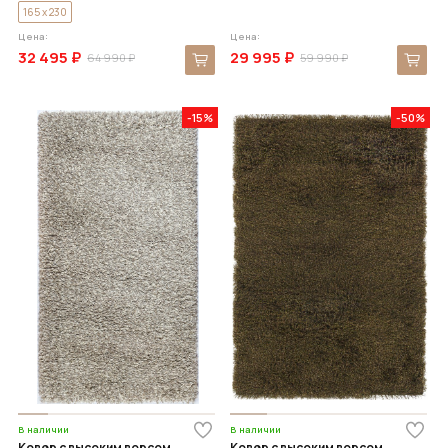
165 x 230
Цена:
Цена:
32 495 ₽
29 995 ₽
64 990 ₽
59 990 ₽
-15%
-50%
В наличии
В наличии
Ковер с высоким ворсом
Ковер с высоким ворсом