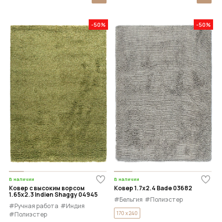
-50%
-50%
В наличии
В наличии
Ковер с высоким ворсом
Ковер 1.7x2.4 Bade 03682
1.65x2.3 Indien Shaggy 04945
#Бельгия
#Полиэстер
#Ручная работа
#Индия
170 x 240
#Полиэстер