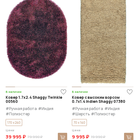
В наличии
В наличии
Ковер 1.7x2.4 Shaggy Twinkle
Ковер с высоким ворсом
00560
0.7x1.4 Indien Shaggy 07380
#Ручная работа
#Индия
#Ручная работа
#Индия
#Полиэстер
#Шерсть
#Полиэстер
170 x 240
70 x 140
Цена:
Цена:
39 995 ₽
9 995 ₽
79 990 ₽
19 990 ₽