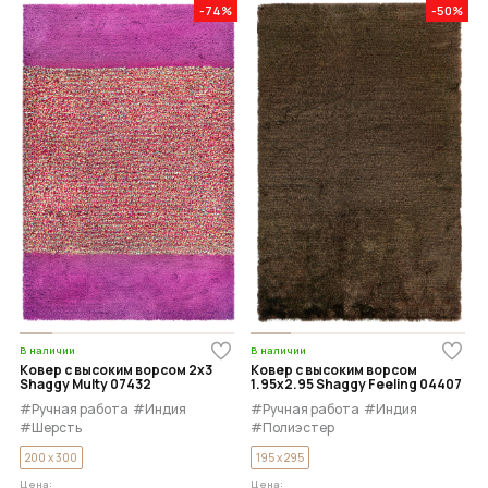
-74%
-50%
В наличии
В наличии
Ковер с высоким ворсом 2x3
Ковер с высоким ворсом
Shaggy Multy 07432
1.95x2.95 Shaggy Feeling 04407
#Ручная работа
#Индия
#Ручная работа
#Индия
#Шерсть
#Полиэстер
200 x 300
195 x 295
Цена:
Цена: