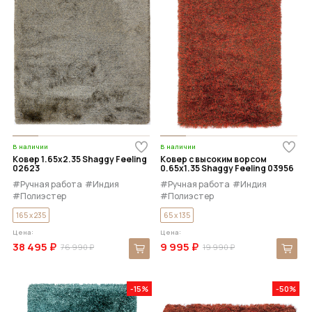
В наличии
В наличии
Ковер 1.65x2.35 Shaggy Feeling
Ковер с высоким ворсом
02623
0.65x1.35 Shaggy Feeling 03956
#Ручная работа
#Индия
#Ручная работа
#Индия
#Полиэстер
#Полиэстер
165 x 235
65 x 135
Цена:
Цена:
38 495 ₽
9 995 ₽
76 990 ₽
19 990 ₽
-15%
-50%