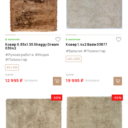
В наличии
В наличии
Ковер 0.85x1.55 Shaggy Dream
Ковер 1.4x2 Bade 03877
03042
#Бельгия
#Полиэстер
#Ручная работа
#Индия
140 x 200
#Полиэстер
85 x 155
Цена:
Цена:
12 995 ₽
19 995 ₽
25 990 ₽
39 990 ₽
-50%
-50%