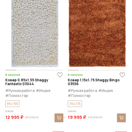
В наличии
В наличии
Ковер 0.85x1.55 Shaggy
Ковер 1.15x1.75 Shaggy Bingo
Fantastic 03044
03556
#Ручная работа
#Индия
#Ручная работа
#Индия
#Полиэстер
#Полиэстер
85 x 155
115 x 175
Цена:
Цена:
12 995 ₽
19 995 ₽
25 990 ₽
39 990 ₽