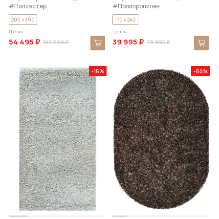
#Полиэстер
#Полипропилен
200 x 300
170 x 240
Цена:
Цена:
54 495 ₽
39 995 ₽
108 990 ₽
79 990 ₽
-15%
-50%