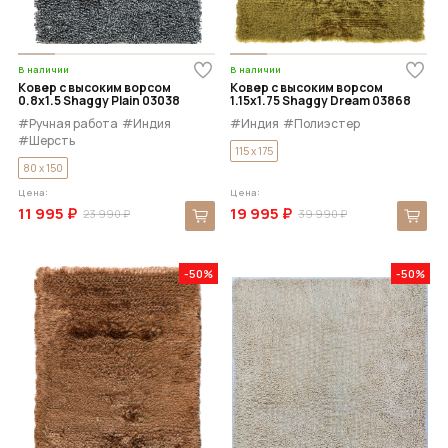
В наличии
В наличии
Ковер с высоким ворсом
Ковер с высоким ворсом
0.8x1.5 Shaggy Plain 03038
1.15x1.75 Shaggy Dream 03868
#Ручная работа
#Индия
#Индия
#Полиэстер
#Шерсть
115 x 175
80 x 150
Цена:
Цена:
11 995 ₽
19 995 ₽
23 990 ₽
39 990 ₽
-50%
-50%