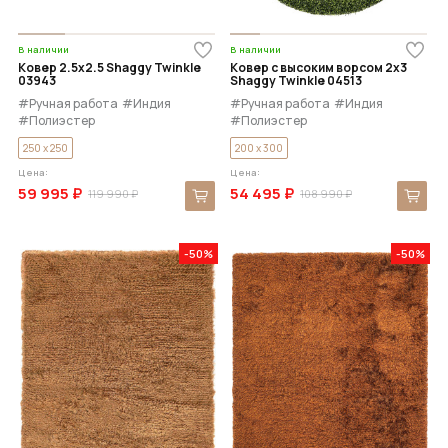
В наличии
В наличии
Ковер 2.5x2.5 Shaggy Twinkle
Ковер с высоким ворсом 2x3
03943
Shaggy Twinkle 04513
#Ручная работа
#Индия
#Ручная работа
#Индия
#Полиэстер
#Полиэстер
250 x 250
200 x 300
Цена:
Цена:
59 995 ₽
54 495 ₽
119 990 ₽
108 990 ₽
-50%
-50%