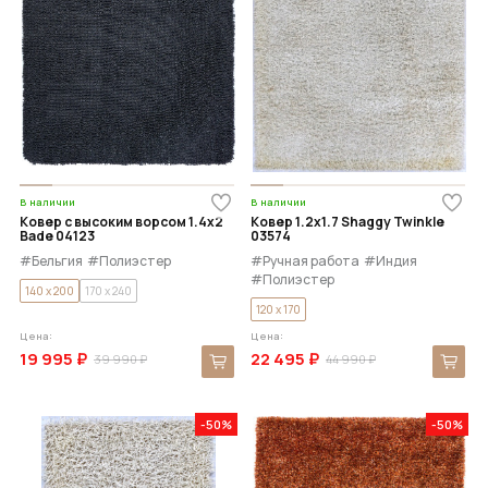
В наличии
В наличии
Ковер с высоким ворсом 1.4x2
Ковер 1.2x1.7 Shaggy Twinkle
Bade 04123
03574
#Бельгия
#Полиэстер
#Ручная работа
#Индия
#Полиэстер
140 x 200
170 x 240
120 x 170
Цена:
Цена:
19 995 ₽
22 495 ₽
39 990 ₽
44 990 ₽
-50%
-50%