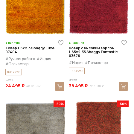
В наличии
В наличии
Ковер 1.6x2.3 Shaggy Luxe
Ковер с высоким ворсом
07404
1.65x2.35 Shaggy Fantastic
03676
#Ручная работа
#Индия
#Индия
#Полиэстер
#Полиэстер
165 x 235
160 x 230
Цена:
Цена:
24 495 ₽
38 495 ₽
48 990 ₽
76 990 ₽
-50%
-50%