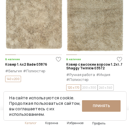
В наличии
В наличии
Ковер 1.4x2 Bade 03876
Ковер с высоким ворсом 1.2x1.7
Shaggy Twinkle 03572
#Бельгия
#Полиэстер
#Ручная работа
#Индия
140 x 200
#Полиэстер
120 x 170
200 x 300
240 x 340
Цена:
Цена:
На сайте используются cookie.
19 995 ₽
22 495 ₽
39 990 ₽
44 990 ₽
Продолжая пользоваться сайтом,
ПРИНЯТЬ
вы соглашаетесь с их
использованием.
-50%
-50%
Каталог
Корзина
Избранное
Профиль