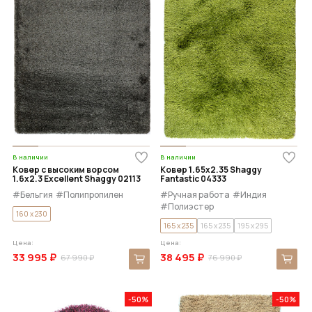
В наличии
В наличии
Ковер с высоким ворсом
Ковер 1.65x2.35 Shaggy
1.6x2.3 Excellent Shaggy 02113
Fantastic 04333
#Бельгия
#Полипропилен
#Ручная работа
#Индия
#Полиэстер
160 x 230
165 x 235
165 x 235
195 x 295
Цена:
Цена:
33 995 ₽
38 495 ₽
67 990 ₽
76 990 ₽
-50%
-50%