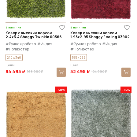
В наличии
В наличии
Ковер с высоким ворсом
Ковер с высоким ворсом
2.4x3.4 Shaggy Twinkle 00566
1.95x2.95 Shaggy Feeling 03902
#Ручная работа
#Индия
#Ручная работа
#Индия
#Полиэстер
#Полиэстер
240 x 340
195 x 295
Цена:
Цена:
84 495 ₽
52 495 ₽
168 990 ₽
104 990 ₽
-50%
-15%