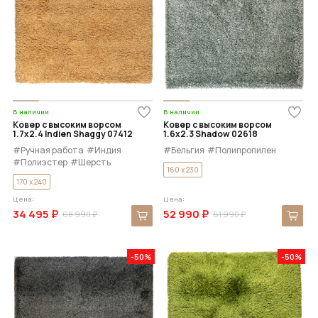
В наличии
В наличии
Ковер с высоким ворсом
Ковер с высоким ворсом
1.7x2.4 Indien Shaggy 07412
1.6x2.3 Shadow 02618
#Ручная работа
#Индия
#Бельгия
#Полипропилен
#Полиэстер
#Шерсть
160 x 230
170 x 240
Цена:
Цена:
34 495 ₽
52 990 ₽
68 990 ₽
61 990 ₽
-50%
-50%