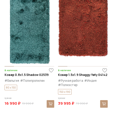
В наличии
В наличии
Ковер 0.8x1.5 Shadow 02539
Ковер 1.5x1.9 Shaggy Yety 04142
#Бельгия
#Полипропилен
#Ручная работа
#Индия
#Полиэстер
80 x 150
150 x 190
Цена:
Цена:
16 990 ₽
39 995 ₽
19 990 ₽
79 990 ₽