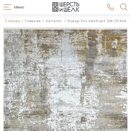
Меню
358 990 ₽
Назад
Главная
Каталог
Ковер 3x4 Abstract Silk 05946
В корзину
396 990 ₽