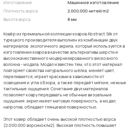
Изготовление
Машинное изготовление
Плотность ворса
2.000.000 нитей/m2
Высота ворса
8 мм
Ковёр из премиальной коллекции ковров Abstract Silk от
турецкого производителя выполнен из комбинации двух
материалов: экологичного акрила, который используется в
изготовлении ковров в качестве альтернативы шерсти и
высококачественного модернизированного вискозного
волокна - модала. Модал известен тем, что этот материал
повторяет свойства натурального шёлка, меняет цвет,
переливается, играет красками в зависимости от
освещения и угла обзора, а также передаёт мягкие, нежные
тактильные ощущения. Сочетание двух материалов
позволяет ковру передавать не обычные визуальные
ощущения: акрил имеет матовую поверхность, а модал,
напротив, обладает глянцевой поверхностью.
Этот ковер обладает очень высокой плотностью ворса
(2.000.000 ворсинок/м2). Высокая плотность повышает