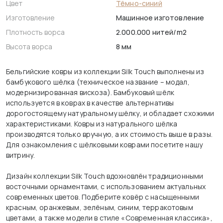
Цвет
Тёмно-синий
Изготовление
Машинное изготовление
Плотность ворса
2.000.000 нитей/m2
Высота ворса
8 мм
Бельгийские ковры из коллекции Silk Touch выполнены из
бамбукового шёлка (техническое название – модал,
модернизированная вискоза). Бамбуковый шёлк
используется в коврах в качестве альтернативы
дорогостоящему натуральному шёлку, и обладает схожими
характеристиками. Ковры из натурального шёлка
производятся только вручную, а их стоимость выше в разы.
Для ознакомления с шёлковыми коврами посетите нашу
витрину.
Дизайн коллекции Silk Touch вдохновлён традиционными
восточными орнаментами, с использованием актуальных
современных цветов. Подберите ковёр с насыщенными
красным, оранжевым, зелёным, синим, терракотовым
цветами, а также модели в стиле «Современная классика»,