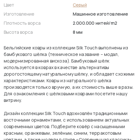
Цвет
Серый
Изготовление
Машинное изготовление
Плотность ворса
2.000.000 нитей/m2
Высота ворса
8 мм
Бельгийские ковры из коллекции Silk Touch выполнены из
бамбукового шёлка (техническое название – модал,
модернизированная вискоза). Бамбуковый шёлк
используется в коврах в качестве альтернативы
дорогостоящему натуральному шёлку, и обладает схожими
характеристиками. Ковры из натурального шёлка
производятся только вручную, а их стоимость выше в разы.
Для ознакомления с шёлковыми коврами посетите нашу
витрину.
Дизайн коллекции Silk Touch вдохновлён традиционными
восточными орнаментами, с использованием актуальных
современных цветов. Подберите ковёр с насыщенными
красным, оранжевым, зелёным, синим, терракотовым
цветами, а также модели в стиле «Современная классика»,