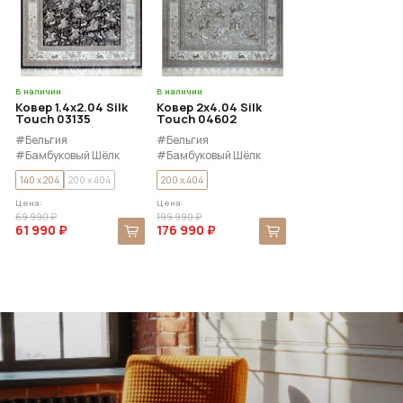
В наличии
В наличии
Ковер 1.4x2.04 Silk
Ковер 2x4.04 Silk
Touch 03135
Touch 04602
#Бельгия
#Бельгия
#Бамбуковый Шёлк
#Бамбуковый Шёлк
140 x 204
200 x 404
200 x 404
Цена:
Цена:
69 990 ₽
199 990 ₽
61 990 ₽
176 990 ₽