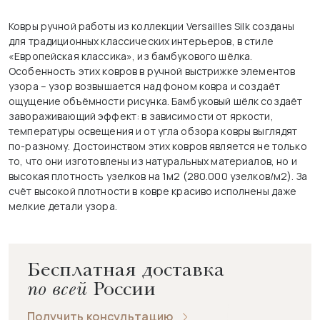
Ковры ручной работы из коллекции Versailles Silk созданы
для традиционных классических интерьеров, в стиле
«Европейская классика», из бамбукового шёлка.
Особенность этих ковров в ручной выстрижке элементов
узора – узор возвышается над фоном ковра и создаёт
ощущение объёмности рисунка. Бамбуковый шёлк создаёт
завораживающий эффект: в зависимости от яркости,
температуры освещения и от угла обзора ковры выглядят
по-разному. Достоинством этих ковров является не только
то, что они изготовлены из натуральных материалов, но и
высокая плотность узелков на 1м2 (280.000 узелков/м2). За
счёт высокой плотности в ковре красиво исполнены даже
мелкие детали узора.
Бесплатная доставка
по всей
России
Получить консультацию