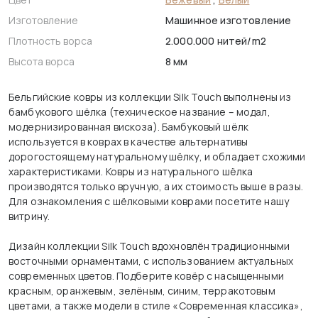
Изготовление
Машинное изготовление
Плотность ворса
2.000.000 нитей/m2
Высота ворса
8 мм
Бельгийские ковры из коллекции Silk Touch выполнены из
бамбукового шёлка (техническое название – модал,
модернизированная вискоза). Бамбуковый шёлк
используется в коврах в качестве альтернативы
дорогостоящему натуральному шёлку, и обладает схожими
характеристиками. Ковры из натурального шёлка
производятся только вручную, а их стоимость выше в разы.
Для ознакомления с шёлковыми коврами посетите нашу
витрину.
Дизайн коллекции Silk Touch вдохновлён традиционными
восточными орнаментами, с использованием актуальных
современных цветов. Подберите ковёр с насыщенными
красным, оранжевым, зелёным, синим, терракотовым
цветами, а также модели в стиле «Современная классика»,