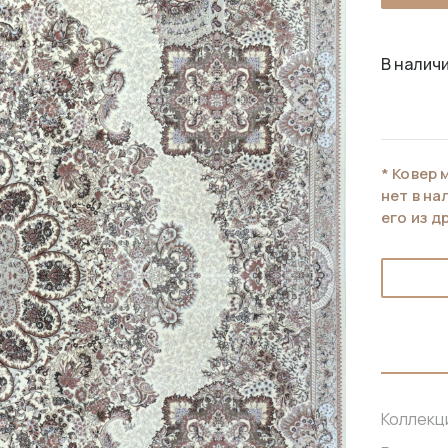
В наличи
* Ковер 
нет в н
его из д
Коллекц