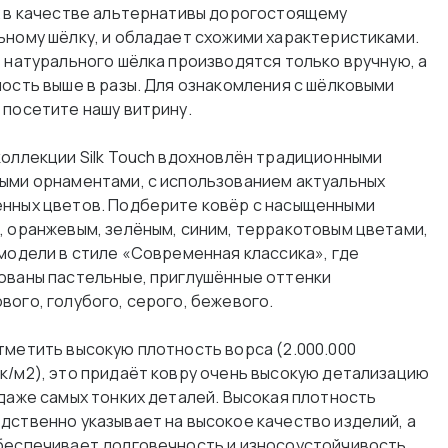
х в качестве альтернативы дорогостоящему
ьному шёлку, и обладает схожими характеристиками.
з натурального шёлка производятся только вручную, а
мость выше в разы. Для ознакомления с шёлковыми
 посетите нашу витрину.
коллекции Silk Touch вдохновлён традиционными
ыми орнаментами, с использованием актуальных
нных цветов. Подберите ковёр с насыщенными
, оранжевым, зелёным, синим, терракотовым цветами,
 модели в стиле «Современная классика», где
ованы пастельные, приглушённые оттенки
вого, голубого, серого, бежевого.
тметить высокую плотность ворса (2.000.000
к/м2), это придаёт ковру очень высокую детализацию
 даже самых тонких деталей. Высокая плотность
дственно указывает на высокое качество изделий, а
беспечивает долговечность и износоустойчивость