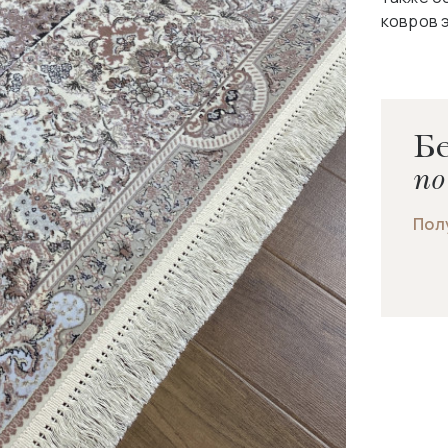
ковров 
Бе
по
Пол