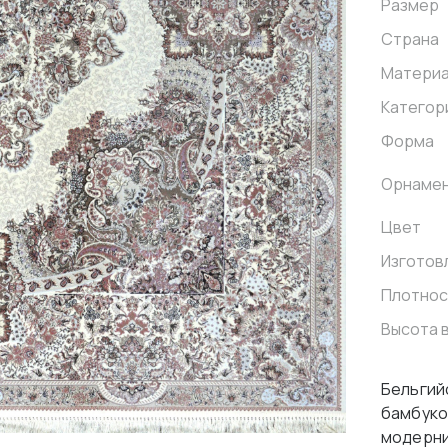
Размер
Страна
Матери
Категор
Форма
Орнаме
Цвет
Изготов
Плотнос
Высота 
Бельгийс
бамбуко
модерни