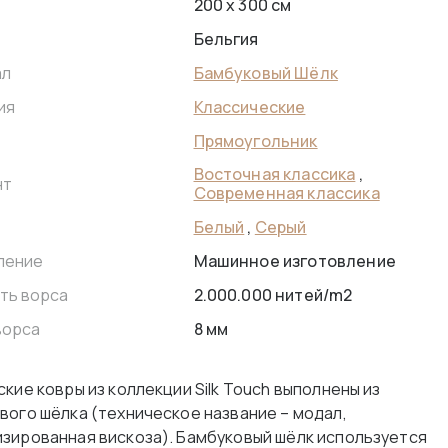
200 x 300 см
Бельгия
Бамбуковый Шёлк
ал
Классические
ия
Прямоугольник
Восточная классика
,
нт
Современная классика
Белый
,
Серый
Машинное изготовление
ление
2.000.000 нитей/m2
ть ворса
8 мм
ворса
кие ковры из коллекции Silk Touch выполнены из
вого шёлка (техническое название – модал,
зированная вискоза). Бамбуковый шёлк используется