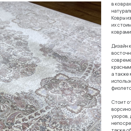
в ковра
натурал
Ковры и
их стои
коврами
Дизайн 
восточн
совреме
красным
а также
использ
фиолето
Стоит о
ворсино
узоров,
непосре
также о