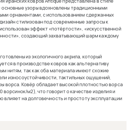
ия иранских ковров Antique представлена в стиле
– основные узоры вдохновлены традиционными
ыми орнаментами, с использованием сдержанных
 дизайн стилизован под современные запросы к
 использован эффект «потёртости», «искусственной
нности», создающий захватывающий шарм каждому
зготовлены из экологичного акрила, который
уется в производстве ковров как альтернативу
ым нитям, так как оба материала имеют схожие
ели износоустойчивости, тактильных ощущений,
ры ворса. Ковёр обладает высокой плотностью ворса
00 ворсинок/м2), что говорит о качестве изделия и
ю влияет на долговечность и простоту эксплуатации