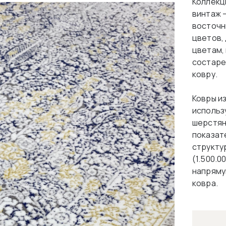
Коллекц
винтаж 
восточн
цветов,
цветам,
состаре
ковру.
Ковры и
использ
шерстян
показат
структу
(1.500.0
напряму
ковра.