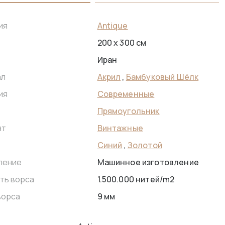
Antique
ия
200 x 300 см
Иран
Акрил
,
Бамбуковый Шёлк
ал
Современные
ия
Прямоугольник
Винтажные
нт
Синий
,
Золотой
Машинное изготовление
ление
1.500.000 нитей/m2
ть ворса
9 мм
ворса