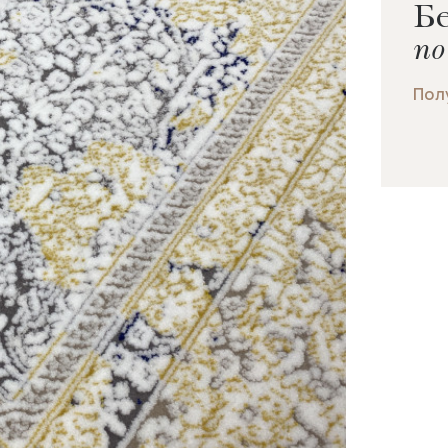
Бе
по
Пол