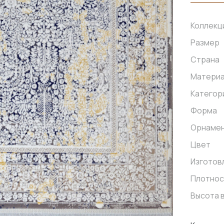
Коллекц
Размер
Страна
Матери
Категор
Форма
Орнаме
Цвет
Изготов
Плотнос
Высота 