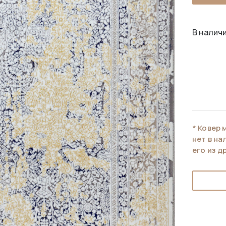
В наличи
* Ковер 
нет в н
его из д