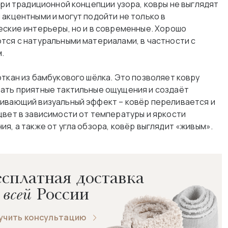
 при традиционной концепции узора, ковры не выглядят
 акцентными и могут подойти не только в
еские интерьеры, но и в современные. Хорошо
тся с натуральными материалами, в частности с
.
откан из бамбукового шёлка. Это позволяет ковру
ать приятные тактильные ощущения и создаёт
ивающий визуальный эффект – ковёр переливается и
цвет в зависимости от температуры и яркости
я, а также от угла обзора, ковёр выглядит «живым».
сплатная доставка
 всей
России
учить консультацию