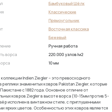
Бамбуковый Шёлк
ал
Классические
ия
Прямоугольник
Восточная классика
нт
Бежевый
Ручная работа
ление
220.000 узлов/м2
ть ворса
10 мм
ворса
 коллекции Indien Ziegler – это превосходного
 реплики знаменитых ковров Pakistan Ziegler, которые
 Пакистане с 1882 года. Основное отличие от
ьных ковров Ziegler в высоте ворса (10-15мм против 5-
овёр исполнен в винтажном стиле, с приглушенными
ми ярких цветов. Особенностью этих ковров является