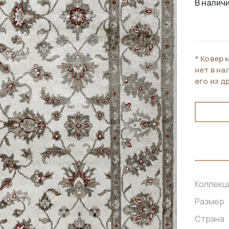
В наличи
* Ковер 
нет в н
его из д
Коллекц
Размер
Страна