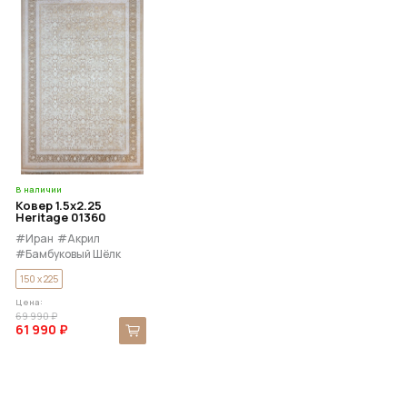
В наличии
Ковер 1.5x2.25
Heritage 01360
#Иран
#Акрил
#Бамбуковый Шёлк
150 x 225
Цена:
69 990 ₽
61 990 ₽