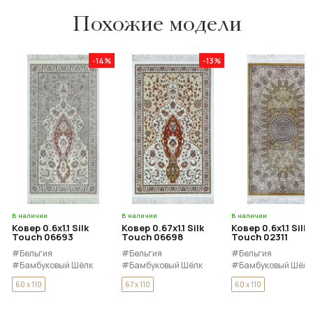
Похожие модели
-14%
-13%
В наличии
В наличии
В наличии
Ковер 0.6x1.1 Silk
Ковер 0.67x1.1 Silk
Ковер 0.6x1.1 Silk
Touch 06693
Touch 06698
Touch 02311
#Бельгия
#Бельгия
#Бельгия
#Бамбуковый Шёлк
#Бамбуковый Шёлк
#Бамбуковый Шёлк
60 x 110
67 x 110
60 x 110