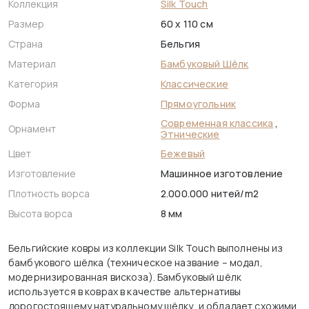
Коллекция
Silk Touch
Размер
60 x 110 см
Страна
Бельгия
Материал
Бамбуковый Шёлк
Категория
Классические
Форма
Прямоугольник
Современная классика
,
Орнамент
Этнические
Цвет
Бежевый
Изготовление
Машинное изготовление
Плотность ворса
2.000.000 нитей/m2
Высота ворса
8 мм
Бельгийские ковры из коллекции Silk Touch выполнены из
бамбукового шёлка (техническое название – модал,
модернизированная вискоза). Бамбуковый шёлк
используется в коврах в качестве альтернативы
дорогостоящему натуральному шёлку, и обладает схожими