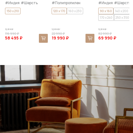
#Индия
#Шерсть
#Полипропилен
#Индия
#Шерсть
150 x 210
120 x 170
160 x 230
90 x 160
140 x 200
170 x 240
250 x 350
Цена:
Цена:
Цена:
116 990 ₽
22 990 ₽
82 990 ₽
58 495 ₽
19 990 ₽
69 990 ₽