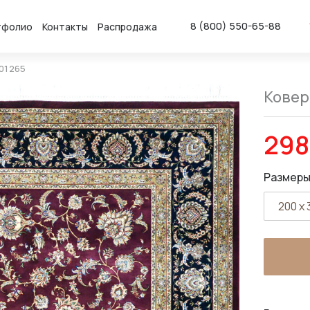
8 (800) 550-65-88
тфолио
Контакты
Распродажа
 01265
Ковер 
298
Размеры