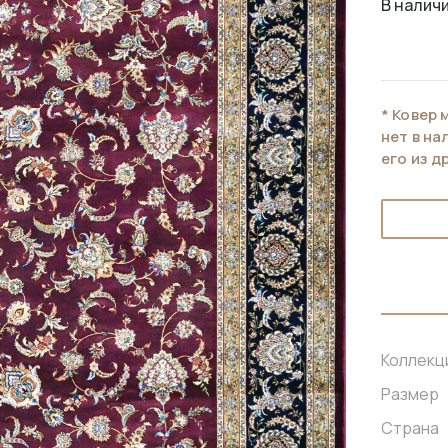
В наличи
* Ковер 
нет в н
его из д
Коллекц
Размер
Страна