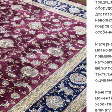
традици
оборудо
достато
невозмо
ковров 
особенн
Материа
материа
повышен
натурал
шёлка п
тактиль
ощущени
Качеств
момент п
характе
впечатл