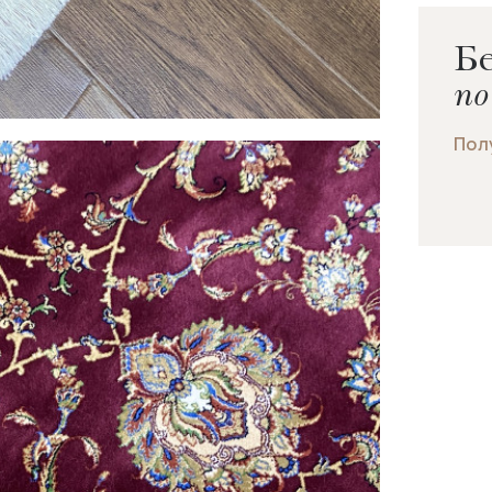
Бе
по
Пол