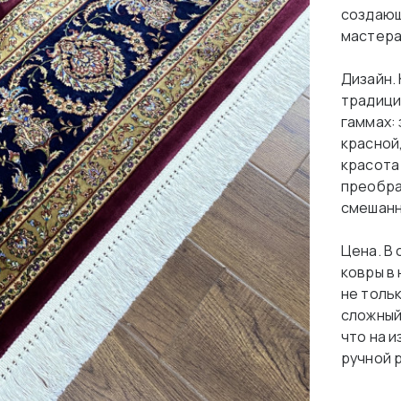
создающ
мастера
Дизайн. 
традици
гаммах: 
красной
красота
преобраз
смешанн
Цена. В
ковры в
не толь
сложный
что на 
ручной 