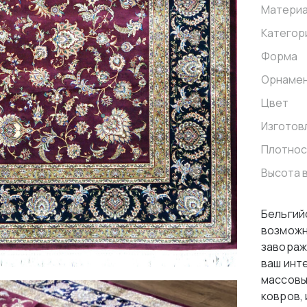
Матери
Категор
Форма
Орнаме
Цвет
Изготов
Плотнос
Высота 
Бельгийс
возможн
завораж
ваш инт
массовы
ковров,