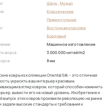
Шёлк
,
Модал
ал
Классические
ия
Прямоугольник
Восточная классика
нт
Бордовый
Машинное изготовление
ление
3.000.000 нитей/m2
ть ворса
8 мм
ворса
кие ковры из коллекции Oriental Silk – это отличная
ость украсить ваш интерьер красивым,
ивающим взгляд ковром, который способен изменить
ерьер, вывести его на новый уровень. Изобретение и
й выпуск этих ковров произвели революцию на рынке
 и задали высокие стандарты и требования к