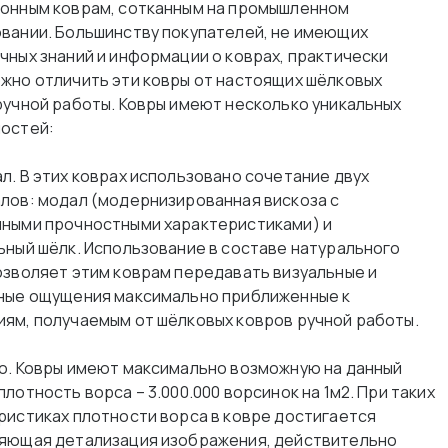
онным коврам, сотканным на промышленном
вании. Большинству покупателей, не имеющих
чных знаний и информации о коврах, практически
жно отличить эти ковры от настоящих шёлковых
ручной работы. Ковры имеют несколько уникальных
остей:
л. В этих коврах использовано сочетание двух
лов: модал (модернизированная вискоза с
ными прочностными характеристиками) и
ьный шёлк. Использование в составе натурального
озволяет этим коврам передавать визуальные и
ные ощущения максимально приближенные к
ям, получаемым от шёлковых ковров ручной работы.
о. Ковры имеют максимально возможную на данный
лотность ворса – 3.000.000 ворсинок на 1м2. При таких
ристиках плотности ворса в ковре достигается
яющая детализация изображения, действительно