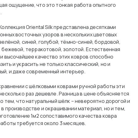
ая ощущение, что это тонкая работа опытного
.
Коллекция Oriental Silk представлена десятками
онных восточных узоров в нескольких цветовых
зелёной, синей, голубой, тёмно-синей, бордовой,
, бежевой, терракотовой, золотой. Естественная
 и высочайшее качество этих ковров способно
ить и украсить не только классический, но и
ый, и даже современный интерьер.
 сравнении с шёлковыми коврами ручной работы эти
 несколько раз дешевле. Разница в цене объясняется
ко тем, что натуральный шёлк – невероятно дорогой и
 в производстве и окрашивании материал, но и тем,
изготовление 1м2 сопоставимого качества ковра
работы требуется около 3 месяцев.