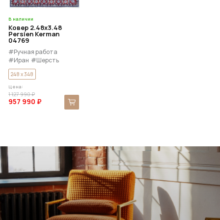
В наличии
Ковер 2.48x3.48
Persien Kerman
04769
#Ручная работа
#Иран
#Шерсть
#Шёлк
248 x 348
Цена:
1 127 990 ₽
957 990 ₽