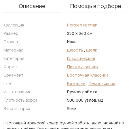
Описание
Помощь в подборе
Коллекция
Persien Kerman
Размер
250 x 340 см
Страна
Иран
Материал
Шерсть
,
Шёлк
Категория
Классические
Форма
Прямоугольник
Орнамент
Восточная классика
Цвет
Бежевый
,
Тёмно-синий
Изготовление
Ручная работа
Плотность ворса
500.000 узлов/м2
Высота ворса
9 мм
Настоящий иранский ковёр ручной работы, выполненный из
шерсти и шёлка. Этот ковёр является произведением