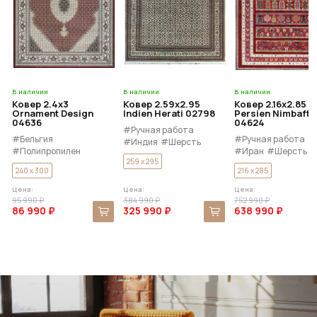
В наличии
В наличии
В наличии
Ковер 2.4x3
Ковер 2.59x2.95
Ковер 2.16x2.85
Ornament Design
Indien Herati 02798
Persien Nimbaft
04636
04624
#Ручная работа
#Бельгия
#Ручная работа
#Индия
#Шерсть
#Полипропилен
#Иран
#Шерсть
259 x 295
240 x 300
216 x 285
Цена:
Цена:
Цена:
95 990 ₽
384 990 ₽
752 990 ₽
86 990 ₽
325 990 ₽
638 990 ₽