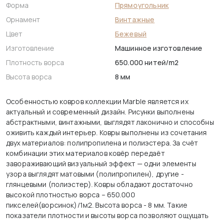
Форма
Прямоугольник
Орнамент
Винтажные
Цвет
Бежевый
Изготовление
Машинное изготовление
Плотность ворса
650.000 нитей/m2
Высота ворса
8 мм
Особенностью ковров коллекции Marble является их
актуальный и современный дизайн. Рисунки выполнены
абстрактными, винтажными, выглядят лаконично и способны
оживить каждый интерьер. Ковры выполнены из сочетания
двух материалов: полипропилена и полиэстера. За счёт
комбинации этих материалов ковёр передаёт
завораживающий визуальный эффект — одни элементы
узора выглядят матовыми (полипропилен), другие -
глянцевыми (полиэстер). Ковры обладают достаточно
высокой плотностью ворса – 650.000
пикселей(ворсинок)/1м2. Высота ворса - 8 мм. Такие
показатели плотности и высоты ворса позволяют ощущать