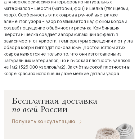
для неоклассических интерьеров из натуральных
материалов – шерсти (матовый, фон) и шёлка (глянцевый,
узор). Особенность этих ковров в ручной выстрижке
элементов узора – узор возвышается над фоном ковра и
создаёт ощущение объёмности рисунка. Комбинация
шерсти и шёлка создаёт завораживающий эффект: в
зависимости от яркости, температуры освещения и от угла
обзора ковры выглядят по-разному. Достоинством этих
ковров является не только то, что они изготовлены из
натуральных материалов, но и высокая плотность узелков
на 1м2 (325.000 узелков/м2). За счёт высокой плотности в
ковре красиво исполнены даже мелкие детали узора.
Бесплатная доставка
по всей
России
Получить консультацию