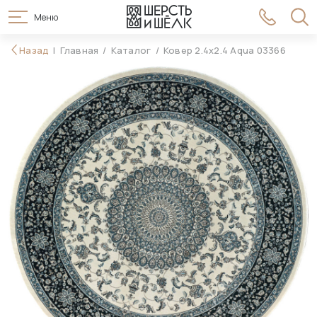
Меню
44 995 ₽
Назад
Главная
Каталог
Ковер 2.4x2.4 Aqua 03366
В корзину
89 990 ₽