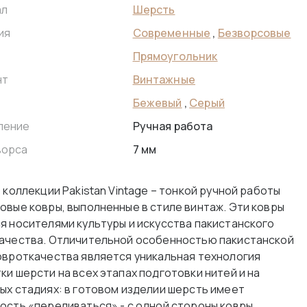
Шерсть
ал
Современные
,
Безворсовые
ия
Прямоугольник
Винтажные
нт
Бежевый
,
Серый
Ручная работа
ление
7 мм
ворса
 коллекции Pakistan Vintage – тонкой ручной работы
овые ковры, выполненные в стиле винтаж. Эти ковры
я носителями культуры и искусства пакистанского
ачества. Отличительной особенностью пакистанской
овроткачества является уникальная технология
ки шерсти на всех этапах подготовки нитей и на
ых стадиях: в готовом изделии шерсть имеет
ость «переливаться» - с одной стороны ковры