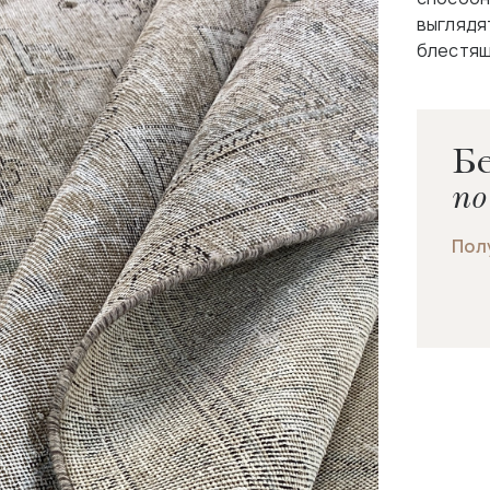
выглядя
блестящ
Бе
по
Пол