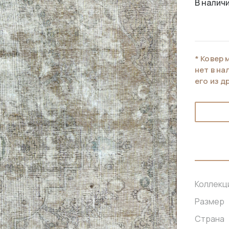
В наличи
* Ковер 
нет в н
его из д
Коллекц
Размер
Страна