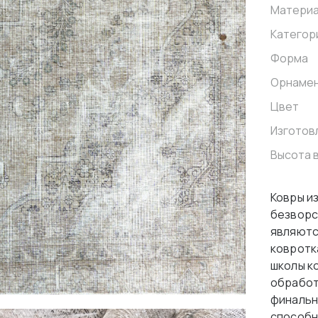
Матери
Категор
Форма
Орнаме
Цвет
Изготов
Высота 
Ковры из
безворс
являютс
ковротк
школы к
обработ
финальн
способн