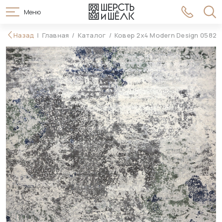
Меню
99 990 ₽
Назад
Главная
Каталог
Ковер 2x4 Modern Design 05827
В корзину
113 990 ₽