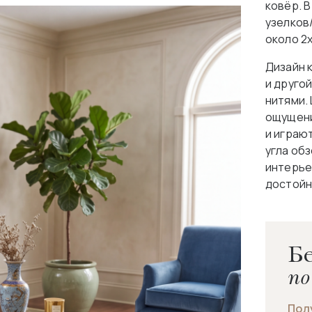
ковёр. В
узелков
около 2
Дизайн 
и друго
нитями.
ощущени
и играю
угла об
интерьер
достойн
Бе
по
Пол