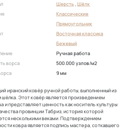
Шерсть
,
Шёлк
ал
Классические
ия
Прямоугольник
Восточная классика
нт
Бежевый
Ручная работа
ление
500.000 узлов/м2
ть ворса
9 мм
ворса
ий иранский ковёр ручной работы, выполненный из
и шёлка. Этот ковёр является произведением
ва и представляет ценность как носитель культуры
ачества провинции Табриз, история которой
ется несколькими веками. Подтверждением
ности ковра является подпись мастера, соткавшего