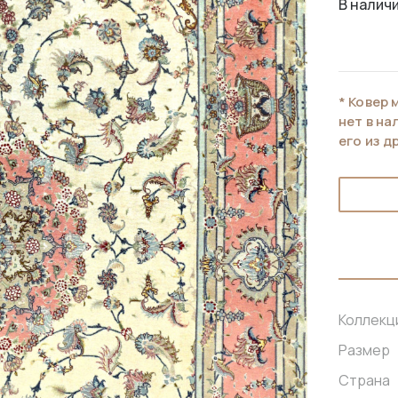
В наличи
* Ковер 
нет в н
его из д
Коллекц
Размер
Страна