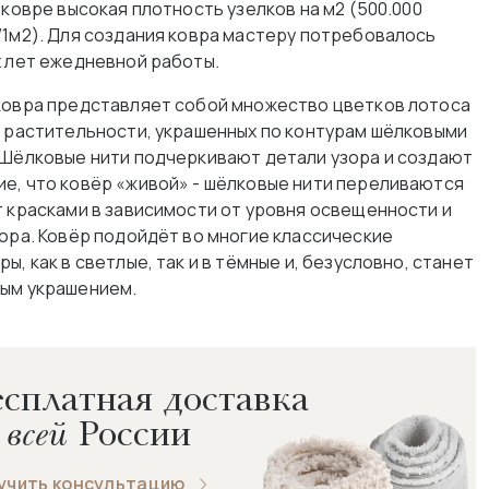
 ковре высокая плотность узелков на м2 (500.000
/1м2). Для создания ковра мастеру потребовалось
х лет ежедневной работы.
ковра представляет собой множество цветков лотоса
й растительности, украшенных по контурам шёлковыми
 Шёлковые нити подчеркивают детали узора и создают
е, что ковёр «живой» - шёлковые нити переливаются
т красками в зависимости от уровня освещенности и
зора. Ковёр подойдёт во многие классические
ы, как в светлые, так и в тёмные и, безусловно, станет
ым украшением.
сплатная доставка
 всей
России
учить консультацию