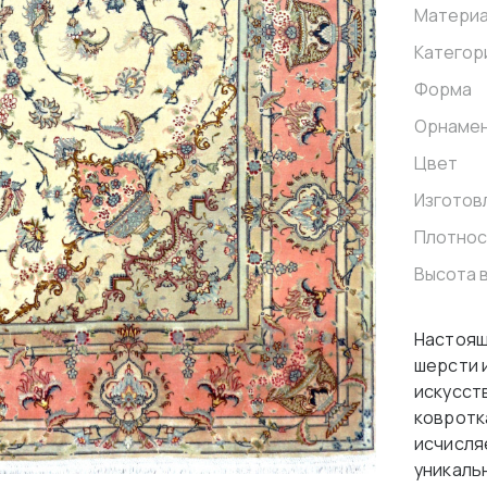
Матери
Категор
Форма
Орнаме
Цвет
Изготов
Плотнос
Высота 
Настоящ
шерсти 
искусст
ковротк
исчисля
уникаль