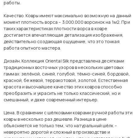
работы.
Качество. Ковры имеют максимально возможную на данный
момент плотность ворса – 3.000.000 ворсинок на 1м2. При
таких характеристиках плотности ворса в ковре
достигается впечатляющая детализация изображения,
действительно создающая ощущение, что это тонкая
работа опытного мастера.
Дизайн. Коллекция Oriental Silk представлена десятками
традиционных восточных узоров в нескольких цветовых
гаммах: зелёной, синей, голубой, тёмно-синей, бордовой,
красной, бежевой, терракотовой, золотой. Естественная
красота и высочайшее качество этих ковров способно
преобразить и украсить не только классический, но и
смешанный, и даже современный интерьер.
Цена. В сравнении с шёлковыми коврами ручной работы эти
ковры в несколько раз дешевле. Разница в цене
объясняется не только тем, что натуральный шёлк –
невероятно дорогой и сложный в производстве и