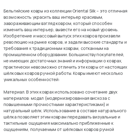
Бельгийские ковры из коллекции Oriental Silk – это отличная
возможность украсить ваш интерьер красивым,
завораживающим взгляд ковром, который способен
изменить ваш интерьер, вывести его на новый уровень.
Изобретение и массовый выпуск этих ковров произвели
революцию на рынке ковров, и задали высокие стандарты и
требования к традиционным коврам, сотканным на
промышленном оборудовании. Большинству покупателей,
не имеющих достаточных знаний и информации о коврах,
практически невозможно отличить эти ковры от настоящих
шёлковых ковров ручной работы. Ковры имеют несколько
уникальных особенностей:
Материал. В этих коврах использовано сочетание двух
материалов: модал (модернизированная вискоза с
повышенными прочностными характеристиками) и
натуральный шёлк. Использование в составе натурального
шёлка позволяет этим коврам передавать визуальные и
тактильные ощущения максимально приближенные к
ощущениям, получаемым от шёлковых ковров ручной