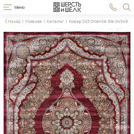
Меню
298 990 ₽
Назад
Главная
Каталог
Ковер 2x3 Oriental Silk 04549
В корзину
336 990 ₽