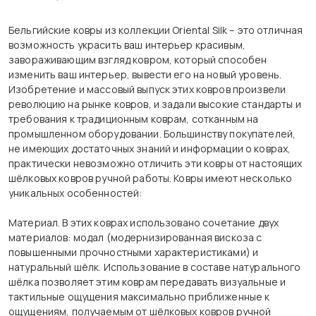
Бельгийские ковры из коллекции Oriental Silk – это отличная
возможность украсить ваш интерьер красивым,
завораживающим взгляд ковром, который способен
изменить ваш интерьер, вывести его на новый уровень.
Изобретение и массовый выпуск этих ковров произвели
революцию на рынке ковров, и задали высокие стандарты и
требования к традиционным коврам, сотканным на
промышленном оборудовании. Большинству покупателей,
не имеющих достаточных знаний и информации о коврах,
практически невозможно отличить эти ковры от настоящих
шёлковых ковров ручной работы. Ковры имеют несколько
уникальных особенностей:
Материал. В этих коврах использовано сочетание двух
материалов: модал (модернизированная вискоза с
повышенными прочностными характеристиками) и
натуральный шёлк. Использование в составе натурального
шёлка позволяет этим коврам передавать визуальные и
тактильные ощущения максимально приближенные к
ощущениям, получаемым от шёлковых ковров ручной