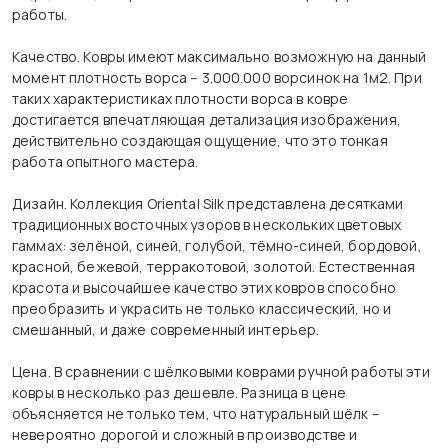
работы.
Качество. Ковры имеют максимально возможную на данный
момент плотность ворса – 3.000.000 ворсинок на 1м2. При
таких характеристиках плотности ворса в ковре
достигается впечатляющая детализация изображения,
действительно создающая ощущение, что это тонкая
работа опытного мастера.
Дизайн. Коллекция Oriental Silk представлена десятками
традиционных восточных узоров в нескольких цветовых
гаммах: зелёной, синей, голубой, тёмно-синей, бордовой,
красной, бежевой, терракотовой, золотой. Естественная
красота и высочайшее качество этих ковров способно
преобразить и украсить не только классический, но и
смешанный, и даже современный интерьер.
Цена. В сравнении с шёлковыми коврами ручной работы эти
ковры в несколько раз дешевле. Разница в цене
объясняется не только тем, что натуральный шёлк –
невероятно дорогой и сложный в производстве и