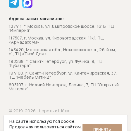
Адреса наших магазинов:
127411, г. Москва, ул. Дмитровское шоссе, 161Б, ТЦ
“Империя”
117587, г. Москва, ул. Кировоградская, 11к1, ТЦ
«Армадахоум»
143420, Московская обл., Новорижское ш., 26-й км,
с1, ТЦ «Твой Дом»
192238, г. Санкт-Петербург, ул. Фучика, 9, ТЦ
“Кубатура”
194100, г. Санкт-Петербург, ул. Кантемировская, 37,
ТЦ "Мебель Сити-2"
603107, г. Нижний Новгород, Ларина, 7, ТЦ "Открытый
Материк"
© 2019-2026. Шерсть и Шёлк.
Политика конфиденциальности
На сайте используются cookie.
Продолжая пользоваться сайтом,
ПРИНЯТЬ