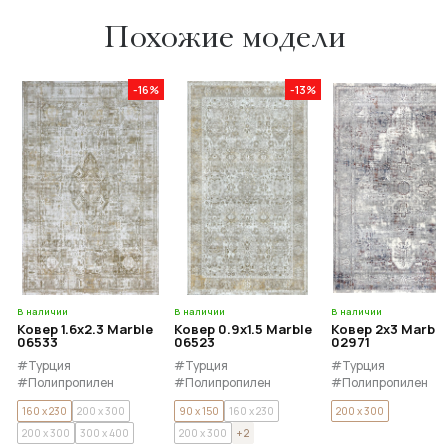
Похожие модели
-16%
-13%
В наличии
В наличии
В наличии
Ковер 1.6x2.3 Marble
Ковер 0.9x1.5 Marble
Ковер 2x3 Marble
06533
06523
02971
#Турция
#Турция
#Турция
#Полипропилен
#Полипропилен
#Полипропилен
#Полиэстер
#Полиэстер
#Полиэстер
160 x 230
200 x 300
90 x 150
160 x 230
200 x 300
200 x 300
300 x 400
200 x 300
+ 2