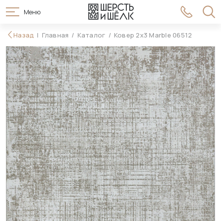
Меню
54 990 ₽
Назад
Главная
Каталог
Ковер 2x3 Marble 06512
В корзину
62 990 ₽