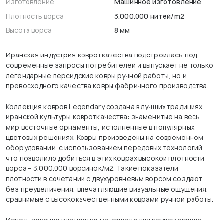
Изготовление
Машинное изготовление
Плотность ворса
3.000.000 нитей/m2
Высота ворса
8 мм
Иранская индустрия ковроткачества подстроилась под
современные запросы потребителей и выпускает не только
легендарные персидские ковры ручной работы, но и
превосходного качества ковры фабричного производства.
Коллекция ковров Legendary создана в лучших традициях
иранской культуры ковроткачества: знаменитые на весь
мир восточные орнаменты, исполненные в популярных
цветовых решениях. Ковры произведены на современном
оборудовании, с использованием передовых технологий,
что позволило добиться в этих коврах высокой плотности
ворса – 3.000.000 ворсинок/м2. Такие показатели
плотности в сочетании с двухуровневым ворсом создают,
без преувеличения, впечатляющие визуальные ощущения,
сравнимые с высококачественными коврами ручной работы.
Использование в качестве материала для ковров акрила