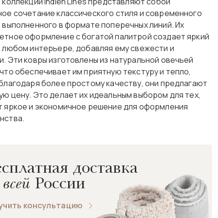
 коллекции Indien Lines представляют собой
ное сочетание классического стиля и современного
, выполненного в формате поперечных линий. Их
етное оформление с богатой палитрой создает яркий
в любом интерьере, добавляя ему свежести и
и. Эти ковры изготовлены из натуральной овечьей
 что обеспечивает им приятную текстуру и тепло,
 благодаря более простому качеству, они предлагают
ую цену. Это делает их идеальным выбором для тех,
т яркое и экономичное решение для оформления
нства.
сплатная доставка
 всей
России
учить консультацию