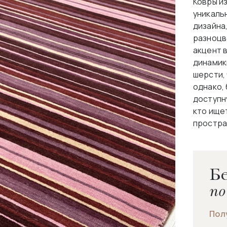
Ковры из
уникаль
дизайна
разноцв
акцент 
динамик
шерсти,
однако,
доступн
кто ище
простра
Бе
по
Пол