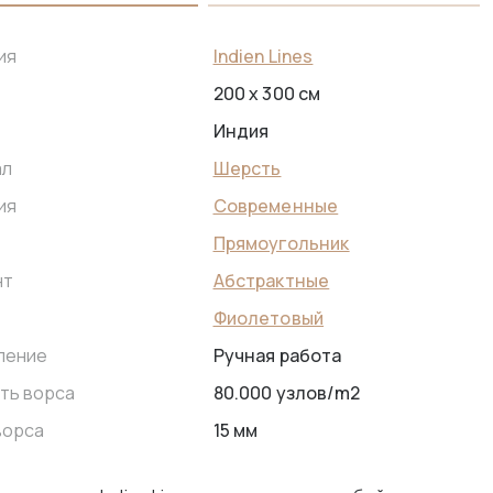
Indien Lines
ия
200 x 300 см
Индия
Шерсть
ал
Современные
ия
Прямоугольник
Абстрактные
нт
Фиолетовый
Ручная работа
ление
80.000 узлов/m2
ть ворса
15 мм
ворса