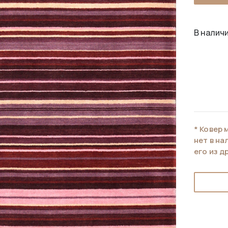
В наличи
* Ковер 
нет в н
его из д