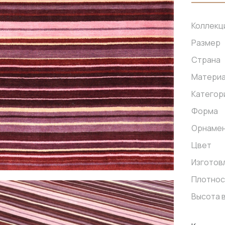
Коллекц
Размер
Страна
Матери
Категор
Форма
Орнаме
Цвет
Изготов
Плотнос
Высота 