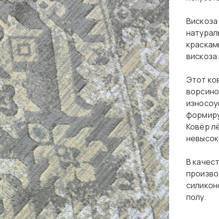
Вискоза
натурал
красками
вискоза
Этот ко
ворсино
износоу
формиру
Ковёр лё
невысок
В качес
произво
силикон
полу.