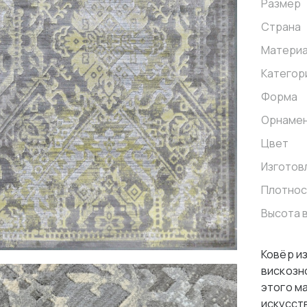
Размер
Страна
Матери
Категор
Форма
Орнаме
Цвет
Изготов
Плотнос
Высота 
Ковёр и
вискозн
этого ма
искусст