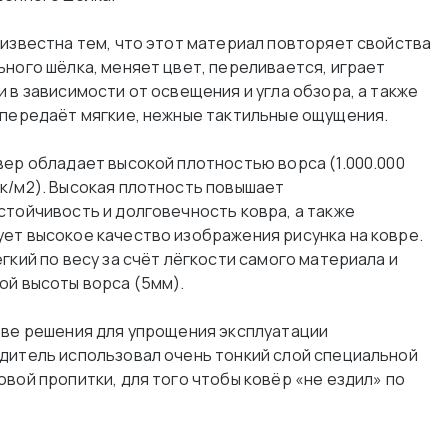
 известна тем, что этот материал повторяет свойства
ьного шёлка, меняет цвет, переливается, играет
 в зависимости от освещения и угла обзора, а также
 передаёт мягкие, нежные тактильные ощущения.
вер обладает высокой плотностью ворса (1.000.000
к/м2). Высокая плотность повышает
стойчивость и долговечность ковра, а также
ет высокое качество изображения рисунка на ковре.
гкий по весу за счёт лёгкости самого материала и
ой высоты ворса (5мм).
тве решения для упрощения эксплуатации
дитель использовал очень тонкий слой специальной
овой пропитки, для того чтобы ковёр «не ездил» по