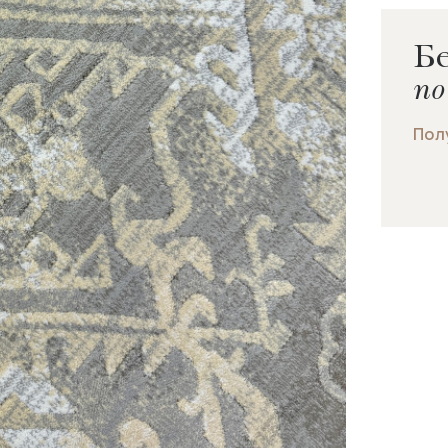
Бе
по
Пол