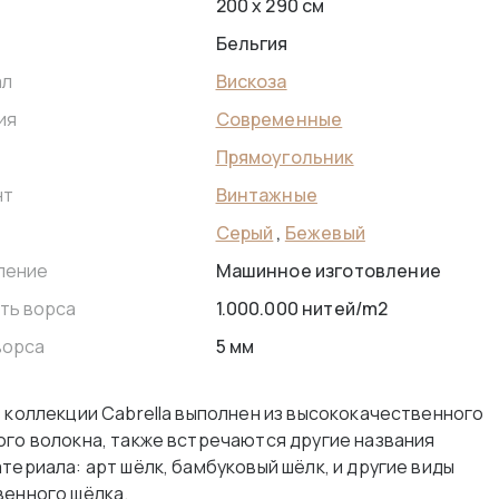
200 x 290 см
Бельгия
Вискоза
ал
Современные
ия
Прямоугольник
Винтажные
нт
Серый
,
Бежевый
Машинное изготовление
ление
1.000.000 нитей/m2
ть ворса
5 мм
ворса
з коллекции Cabrella выполнен из высококачественного
ого волокна, также встречаются другие названия
териала: арт шёлк, бамбуковый шёлк, и другие виды
венного шёлка.