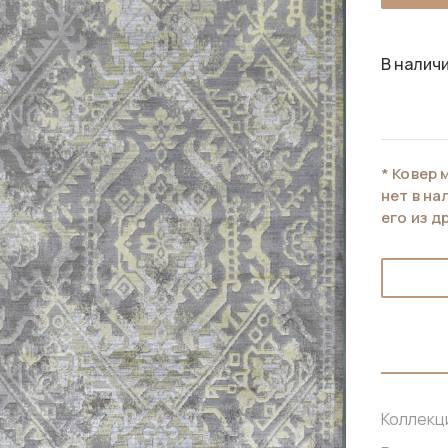
В наличи
* Ковер 
нет в н
его из д
Коллекц