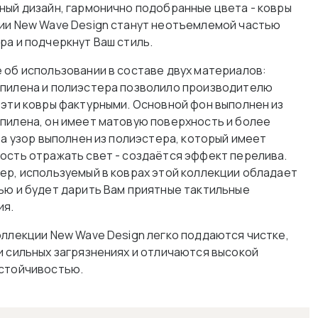
ный дизайн, гармонично подобранные цвета - ковры
ии New Wave Design станут неотъемлемой частью
ра и подчеркнут Ваш стиль.
 об использовании в составе двух материалов:
пилена и полиэстера позволило производителю
 эти ковры фактурными. Основной фон выполнен из
пилена, он имеет матовую поверхность и более
 а узор выполнен из полиэстера, который имеет
ость отражать свет - создаётся эффект перелива.
ер, используемый в коврах этой коллекции обладает
ью и будет дарить Вам приятные тактильные
ия.
оллекции New Wave Design легко поддаются чистке,
и сильных загрязнениях и отличаются высокой
стойчивостью.