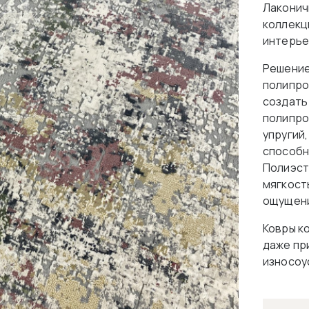
Лаконич
коллекц
интерье
Решение
полипро
создать
полипро
упругий,
способн
Полиэст
мягкост
ощущен
Ковры к
даже пр
износоу