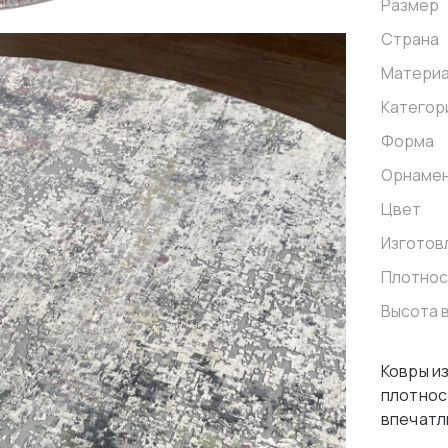
Размер
Страна
Матери
Категор
Форма
Орнаме
Цвет
Изготов
Плотнос
Высота 
Ковры и
плотнос
впечатл