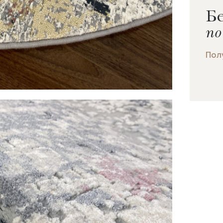
Бе
по
Пол