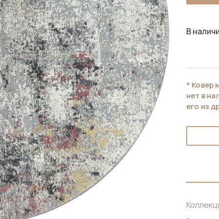
В наличи
* Ковер 
нет в н
его из д
Коллекц