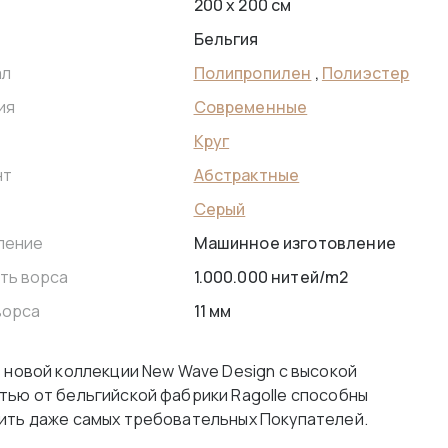
200 x 200 см
Бельгия
Полипропилен
,
Полиэстер
ал
Современные
ия
Круг
Абстрактные
нт
Серый
Машинное изготовление
ление
1.000.000 нитей/m2
ть ворса
11 мм
ворса
з новой коллекции New Wave Design с высокой
тью от бельгийской фабрики Ragolle способны
ить даже самых требовательных Покупателей.