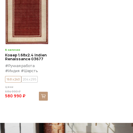
В наличии
Ковер 1.68x2.4 Indien
Renaissance 03677
#Ручная работа
#Индия
#Шерсть
#Шёлк
168 x 240
204 x 295
Цена:
684 990 ₽
580 990 ₽