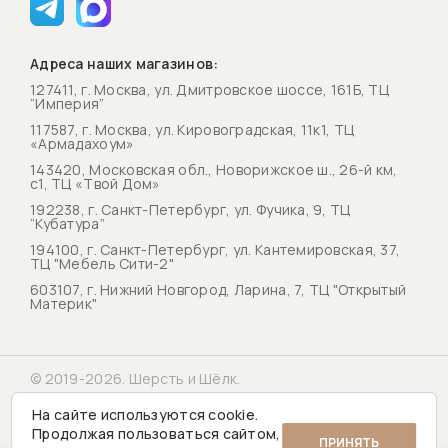
Адреса наших магазинов:
127411, г. Москва, ул. Дмитровское шоссе, 161Б, ТЦ
“Империя”
117587, г. Москва, ул. Кировоградская, 11к1, ТЦ
«Армадахоум»
143420, Московская обл., Новорижское ш., 26-й км,
с1, ТЦ «Твой Дом»
192238, г. Санкт-Петербург, ул. Фучика, 9, ТЦ
“Кубатура”
194100, г. Санкт-Петербург, ул. Кантемировская, 37,
ТЦ "Мебель Сити-2"
603107, г. Нижний Новгород, Ларина, 7, ТЦ "Открытый
Материк"
© 2019-2026. Шерсть и Шёлк.
Политика конфиденциальности
На сайте используются cookie.
Продолжая пользоваться сайтом,
ПРИНЯТЬ