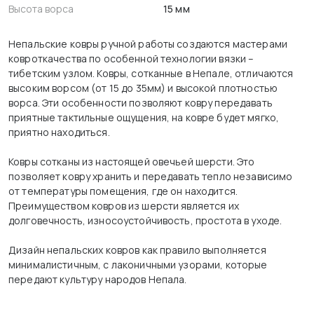
Высота ворса
15 мм
Непальские ковры ручной работы создаются мастерами
ковроткачества по особенной технологии вязки –
тибетским узлом. Ковры, сотканные в Непале, отличаются
высоким ворсом (от 15 до 35мм) и высокой плотностью
ворса. Эти особенности позволяют ковру передавать
приятные тактильные ощущения, на ковре будет мягко,
приятно находиться.
Ковры сотканы из настоящей овечьей шерсти. Это
позволяет ковру хранить и передавать тепло независимо
от температуры помещения, где он находится.
Преимуществом ковров из шерсти является их
долговечность, износоустойчивость, простота в уходе.
Дизайн непальских ковров как правило выполняется
минималистичным, с лаконичными узорами, которые
передают культуру народов Непала.