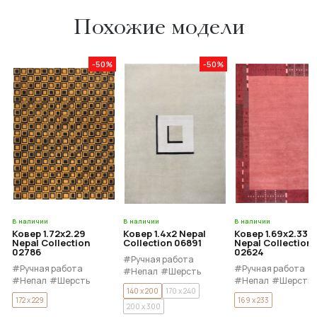
Похожие модели
-50%
-50%
В наличии
В наличии
В наличии
Ковер 1.72x2.29
Ковер 1.4x2 Nepal
Ковер 1.69x2.33
Nepal Collection
Collection 06891
Nepal Collection
02786
02624
#Ручная работа
#Ручная работа
#Ручная работа
#Непал
#Шерсть
#Непал
#Шерсть
#Непал
#Шерсть
140 x 200
170 x 240
172 x 229
169 x 233
200 x 300