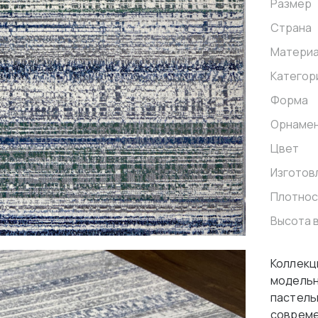
Размер
Страна
Матери
Категор
Форма
Орнаме
Цвет
Изготов
Плотнос
Высота 
Коллекц
модельн
пастель
совреме