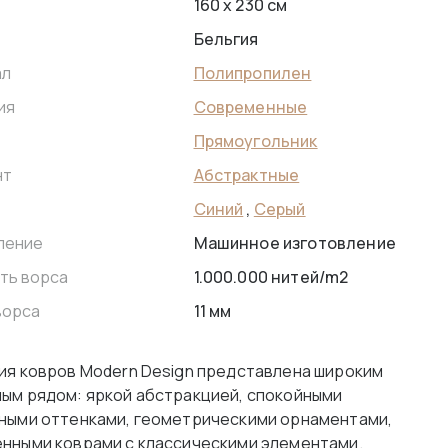
160 x 230 см
Бельгия
Полипропилен
ал
Современные
ия
Прямоугольник
Абстрактные
нт
Синий
,
Серый
Машинное изготовление
ление
1.000.000 нитей/m2
ть ворса
11 мм
ворса
ия ковров Modern Design представлена широким
ым рядом: яркой абстракцией, спокойными
ными оттенками, геометрическими орнаментами,
нными коврами с классическими элементами.