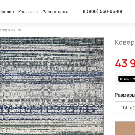
8 (800) 550-65-88
тфолио
Контакты
Распродажа
esign 04180
Ковер
43 
Размеры