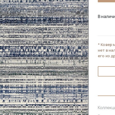
В наличи
* Ковер 
нет в н
его из д
Коллекц