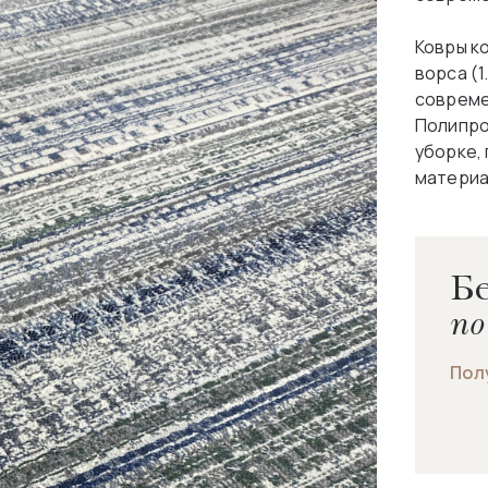
Ковры к
ворса (1
совреме
Полипро
уборке,
материа
Бе
по
Пол