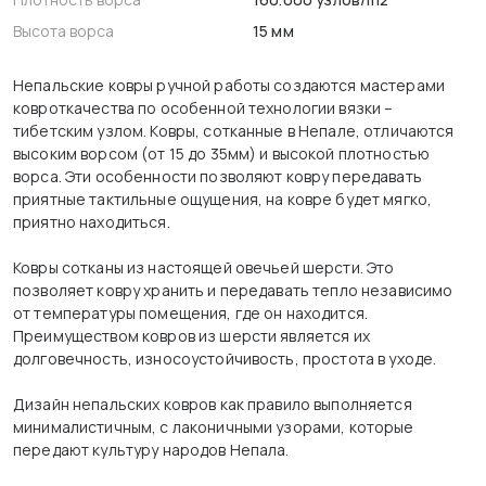
Высота ворса
15 мм
Непальские ковры ручной работы создаются мастерами
ковроткачества по особенной технологии вязки –
тибетским узлом. Ковры, сотканные в Непале, отличаются
высоким ворсом (от 15 до 35мм) и высокой плотностью
ворса. Эти особенности позволяют ковру передавать
приятные тактильные ощущения, на ковре будет мягко,
приятно находиться.
Ковры сотканы из настоящей овечьей шерсти. Это
позволяет ковру хранить и передавать тепло независимо
от температуры помещения, где он находится.
Преимуществом ковров из шерсти является их
долговечность, износоустойчивость, простота в уходе.
Дизайн непальских ковров как правило выполняется
минималистичным, с лаконичными узорами, которые
передают культуру народов Непала.