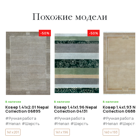
Похожие модели
-50%
-50%
В наличии
В наличии
В наличии
Ковер 1.41x2.01 Nepal
Ковер 1.41x1.96 Nepal
Ковер 1.4x1.93 Ne
Collection 06895
Collection 04131
Collection 06886
#Ручная работа
#Ручная работа
#Ручная работа
#Непал
#Шерсть
#Непал
#Шерсть
#Непал
#Шерсть
141 x 201
141 x 196
140 x 193