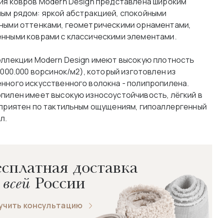
ия ковров Modern Design представлена широким
ым рядом: яркой абстракцией, спокойными
ными оттенками, геометрическими орнаментами,
нными коврами с классическими элементами.
оллекции Modern Design имеют высокую плотность
.000.000 ворсинок/м2), который изготовлен из
нного искусственного волокна - полипропилена.
пилен имеет высокую износоустойчивость, лёгкий в
 приятен по тактильным ощущениям, гипоаллергенный
л.
сплатная доставка
 всей
России
учить консультацию