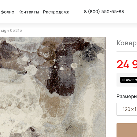
8 (800) 550-65-88
тфолио
Контакты
Распродажа
esign 05215
Ковер 
24 
Размеры