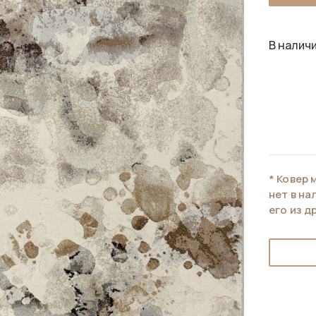
В наличи
* Ковер 
нет в н
его из д