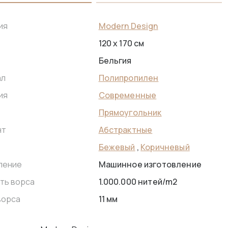
Modern Design
ия
120 x 170 см
Бельгия
Полипропилен
ал
Современные
ия
Прямоугольник
Абстрактные
нт
Бежевый
,
Коричневый
Машинное изготовление
ление
1.000.000 нитей/m2
ть ворса
11 мм
ворса