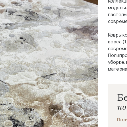
Коллекц
модельн
пастель
совреме
Ковры к
ворса (1
совреме
Полипро
уборке,
материа
Бе
по
Пол