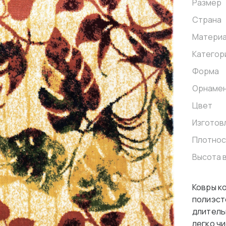
Размер
Страна
Матери
Категор
Форма
Орнаме
Цвет
Изготов
Плотнос
Высота 
Ковры к
полиэст
длитель
легко ч