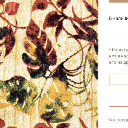
В наличи
* Ковер 
нет в н
его из д
Коллекц