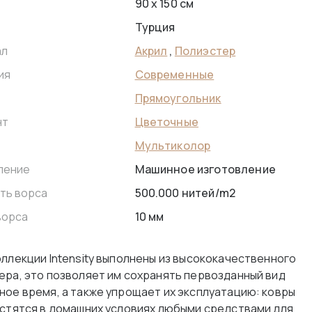
90 x 150 см
Турция
Акрил
,
Полиэстер
ал
Современные
ия
Прямоугольник
Цветочные
нт
Мультиколор
Машинное изготовление
ление
500.000 нитей/m2
ть ворса
10 мм
ворса
оллекции Intensity выполнены из высококачественного
ера, это позволяет им сохранять первозданный вид
ное время, а также упрощает их эксплуатацию: ковры
истятся в домашних условиях любыми средствами для