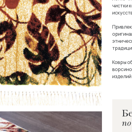
чистки 
искусст
Привлек
оригина
этничес
традици
Ковры о
ворсино
изделий
Бе
по