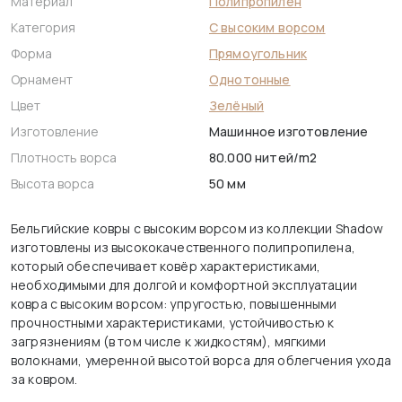
Материал
Полипропилен
Категория
С высоким ворсом
Форма
Прямоугольник
Орнамент
Однотонные
Цвет
Зелёный
Изготовление
Машинное изготовление
Плотность ворса
80.000 нитей/m2
Высота ворса
50 мм
Бельгийские ковры с высоким ворсом из коллекции Shadow
изготовлены из высококачественного полипропилена,
который обеспечивает ковёр характеристиками,
необходимыми для долгой и комфортной эксплуатации
ковра с высоким ворсом: упругостью, повышенными
прочностными характеристиками, устойчивостью к
загрязнениям (в том числе к жидкостям), мягкими
волокнами, умеренной высотой ворса для облегчения ухода
за ковром.