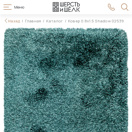
Меню
16 990 ₽
Назад
Главная
Каталог
Ковер 0.8x1.5 Shadow 02539
В корзину
19 990 ₽