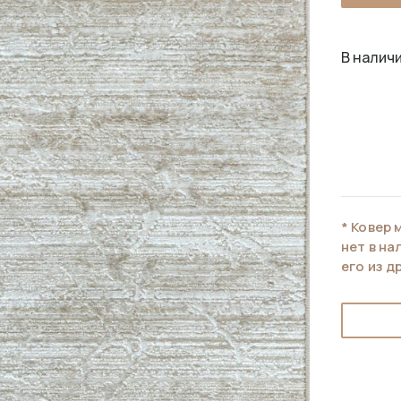
В наличи
* Ковер 
нет в н
его из д