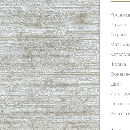
Коллекц
Размер
Страна
Матери
Категор
Форма
Орнаме
Цвет
Изготов
Плотнос
Высота 