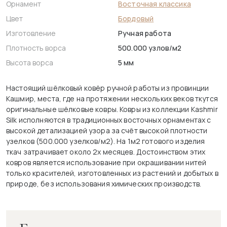
Орнамент
Восточная классика
Цвет
Бордовый
Изготовление
Ручная работа
Плотность ворса
500.000 узлов/м2
Высота ворса
5 мм
Настоящий шёлковый ковёр ручной работы из провинции
Кашмир, места, где на протяжении нескольких веков ткутся
оригинальные шёлковые ковры. Ковры из коллекции Kashmir
Silk исполняются в традиционных восточных орнаментах с
высокой детализацией узора за счёт высокой плотности
узелков (500.000 узелков/м2). На 1м2 готового изделия
ткач затрачивает около 2х месяцев. Достоинством этих
ковров является использование при окрашивании нитей
только красителей, изготовленных из растений и добытых в
природе, без использования химических производств.