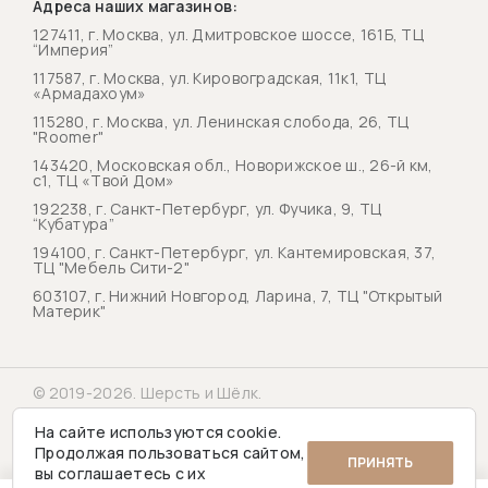
Адреса наших магазинов:
127411, г. Москва, ул. Дмитровское шоссе, 161Б, ТЦ
“Империя”
117587, г. Москва, ул. Кировоградская, 11к1, ТЦ
«Армадахоум»
115280, г. Москва, ул. Ленинская слобода, 26, ТЦ
"Roomer"
143420, Московская обл., Новорижское ш., 26-й км,
с1, ТЦ «Твой Дом»
192238, г. Санкт-Петербург, ул. Фучика, 9, ТЦ
“Кубатура”
194100, г. Санкт-Петербург, ул. Кантемировская, 37,
ТЦ "Мебель Сити-2"
603107, г. Нижний Новгород, Ларина, 7, ТЦ "Открытый
Материк"
© 2019-2026. Шерсть и Шёлк.
Политика конфиденциальности
На сайте используются cookie.
Продолжая пользоваться сайтом,
ПРИНЯТЬ
вы соглашаетесь с их