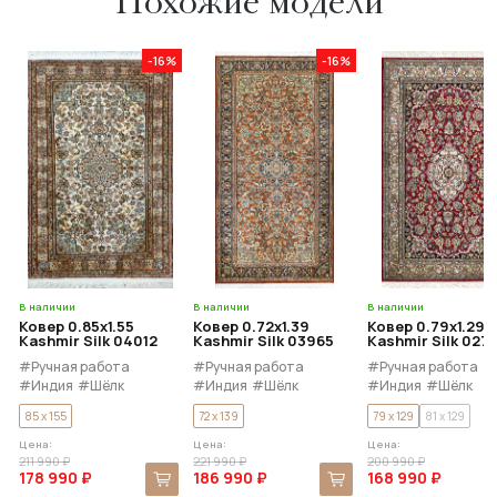
Похожие модели
-16%
-16%
В наличии
В наличии
В наличии
Ковер 0.85x1.55
Ковер 0.72x1.39
Ковер 0.79x1.29
Kashmir Silk 04012
Kashmir Silk 03965
Kashmir Silk 027
#Ручная работа
#Ручная работа
#Ручная работа
#Индия
#Шёлк
#Индия
#Шёлк
#Индия
#Шёлк
85 x 155
72 x 139
79 x 129
81 x 129
Цена:
Цена:
Цена:
211 990 ₽
221 990 ₽
200 990 ₽
178 990 ₽
186 990 ₽
168 990 ₽